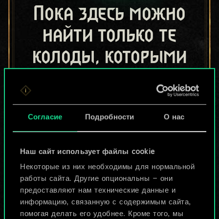
Пока здесь можно
найти только те
колоды, которыми
поделились другие
игроки.
Но их может быть
Согласие
Подробности
О нас
больше!
Наш сайт использует файлы cookie
Некоторые из них необходимы для нормальной
Назвать колоду и описать её
работы сайта. Другие опциональны — они
предоставляют нам технические данные и
информацию, связанную с содержимым сайта,
Изменить колоду
помогая делать его удобнее. Кроме того, мы