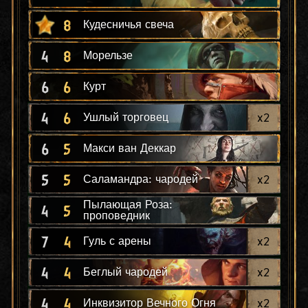
8
Кудесничья свеча
4
8
Морельзе
6
6
Курт
4
6
x
2
Ушлый торговец
6
5
Макси ван Деккар
5
5
x
2
Саламандра: чародей
Пылающая Роза:
4
5
проповедник
7
4
x
2
Гуль с арены
4
4
x
2
Беглый чародей
4
4
x
2
Инквизитор Вечного Огня