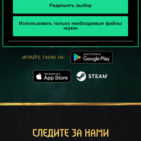
Разрешить выбор
МОЖЕТ ПАРТЕЕЧКУ В ГВИНТ?
Использовать только необходимые файлы
ИГРАТЬ
«куки»
БЕСПЛАТНО НА ПК
В этой игре есть встроенные покупки
ИГРАЙТЕ ТАКЖЕ НА:
СЛЕДИТЕ ЗА НАМИ