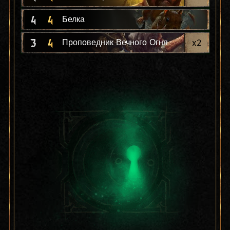
4
4
Белка
3
4
x
2
Проповедник Вечного Огня