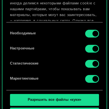
иногда делимся некоторыми файлами cookie с
ИЛИ
нашими партнёрами, чтобы показывать вам
материалы, которые могут вас заинтересовать,
— например, в социальных сетях. Однако все
Просмотреть колоды
опциональные файлы cookie требуют вашего
Выбор
разрешения.
Необходимые
согласия
Найти подробную информацию о том, как мы
Настроечные
используем ваши файлы cookie, и изменить
связанные с ними параметры можно в меню
«Настройки» ниже.
Статистические
Маркетинговые
Разрешить все файлы «куки»