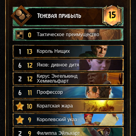
15
Теневая прибыль
0
Тактическое преимущество
1
13
Король Нищих
6
12
Яков: дивное дитя
Кирус Энгелькинд
2
12
Хеммельфарт
6
11
Профессор
10
Коратская жара
9
Королевский указ
2
9
Филиппа Эйльхарт