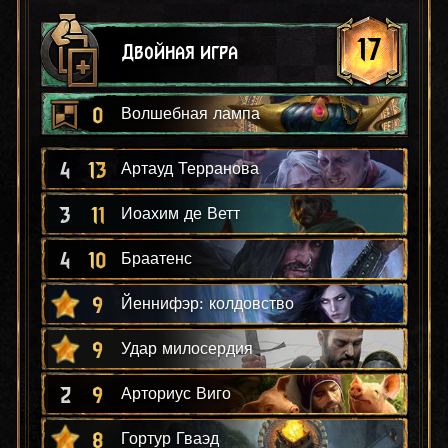
17
Двойная игра
0
Волшебная лампа
4
13
Артауд Терранова
3
11
Иоахим де Ветт
4
10
Браатенс
9
Йеннифэр: колдовство
9
Удар милосердия
2
9
Арториус Виго
8
Гортур Гваэд