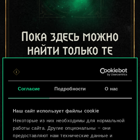
Пока здесь можно
найти только те
колоды, которыми
поделились другие
Согласие
Подробности
О нас
игроки.
Но их может быть
Наш сайт использует файлы cookie
больше!
Некоторые из них необходимы для нормальной
работы сайта. Другие опциональны — они
предоставляют нам технические данные и