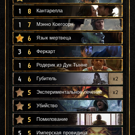
1
8
Кантарелла
1
7
Мэнно Коегоорн
6
Язык мертвеца
3
6
Феркарт
1
6
Родерик из Дун Тынне
4
6
x
2
Губитель
5
x
2
Экспериментальное лечение
5
Убийство
5
Помилование
5
5
Имперская провидица