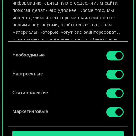
Назвать колоду и описать её
информацию, связанную с содержимым сайта,
помогая делать его удобнее. Кроме того, мы
иногда делимся некоторыми файлами cookie с
Изменить колоду
нашими партнёрами, чтобы показывать вам
материалы, которые могут вас заинтересовать,
ИЛИ
— например, в социальных сетях. Однако все
опциональные файлы cookie требуют вашего
Выбор
разрешения.
Необходимые
согласия
Просмотреть колоды
Найти подробную информацию о том, как мы
Настроечные
используем ваши файлы cookie, и изменить
связанные с ними параметры можно в меню
«Настройки» ниже.
Статистические
Маркетинговые