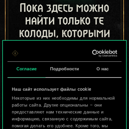
Пока здесь можно
найти только те
колоды, которыми
поделились другие
игроки.
Но их может быть
Согласие
Подробности
О нас
больше!
Наш сайт использует файлы cookie
Некоторые из них необходимы для нормальной
Назвать колоду и описать её
работы сайта. Другие опциональны — они
предоставляют нам технические данные и
информацию, связанную с содержимым сайта,
Изменить колоду
помогая делать его удобнее. Кроме того, мы