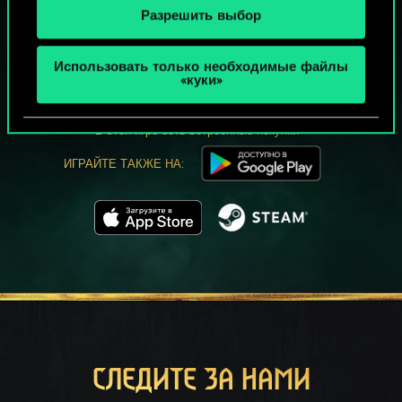
Разрешить выбор
МОЖЕТ ПАРТЕЕЧКУ В ГВИНТ?
Использовать только необходимые файлы
ИГРАТЬ
«куки»
БЕСПЛАТНО НА ПК
В этой игре есть встроенные покупки
ИГРАЙТЕ ТАКЖЕ НА:
СЛЕДИТЕ ЗА НАМИ