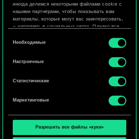
иногда делимся некоторыми файлами cookie с
ИЛИ
нашими партнёрами, чтобы показывать вам
материалы, которые могут вас заинтересовать,
— например, в социальных сетях. Однако все
Просмотреть колоды
опциональные файлы cookie требуют вашего
Выбор
разрешения.
Необходимые
согласия
Найти подробную информацию о том, как мы
Настроечные
используем ваши файлы cookie, и изменить
связанные с ними параметры можно в меню
«Настройки» ниже.
Статистические
Маркетинговые
Разрешить все файлы «куки»