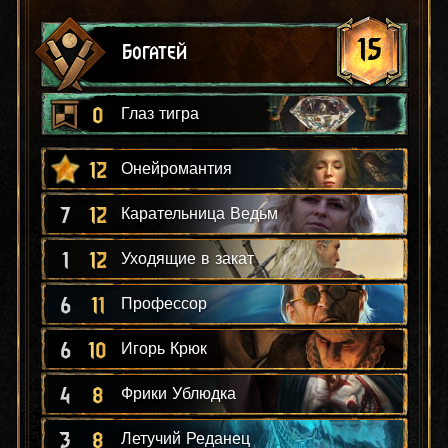
15
Богатей
0
Глаз тигра
12
Онейромантия
7
12
Карательница Ведьм
1
12
Уходящие в закат
6
11
Профессор
6
10
Игорь Крюк
4
8
Фрики Ублюдка
3
8
Летучий Реданец