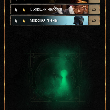
4
4
x
2
Сборщик налогов
4
4
x
2
Морская гиена