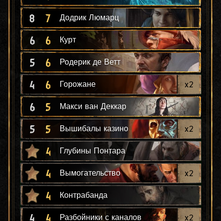
8
7
Додрик Люмарц
6
6
Курт
5
6
Родерик де Ветт
4
6
x
2
Горожане
6
5
Макси ван Деккар
5
5
x
2
Вышибалы казино
4
Глубины Понтара
4
x
2
Вымогательство
4
Контрабанда
4
4
x
2
Разбойники с каналов