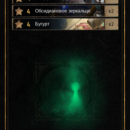
4
x
2
Обсидиановое зеркальце
4
x
2
Бугурт