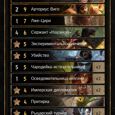
2
9
Арториус Виго
1
7
Лже-Цири
4
6
Сержант «Наузикаа»
5
Экспериментальное лечение
5
Убийство
5
5
x
2
Чародейка-истязательница
1
5
x
2
Осведомительница княгини
4
x
2
Имперская дипломатия
4
Притирка
4
x
2
Рыцарский турнир