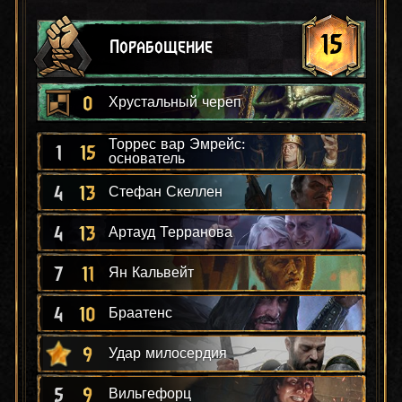
15
Порабощение
0
Хрустальный череп
Торрес вар Эмрейс:
1
15
основатель
4
13
Стефан Скеллен
4
13
Артауд Терранова
7
11
Ян Кальвейт
4
10
Браатенс
9
Удар милосердия
5
9
Вильгефорц