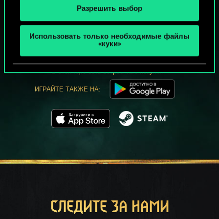
Разрешить выбор
МОЖЕТ ПАРТЕЕЧКУ В ГВИНТ?
Использовать только необходимые файлы
ИГРАТЬ
«куки»
БЕСПЛАТНО НА ПК
В этой игре есть встроенные покупки
ИГРАЙТЕ ТАКЖЕ НА:
СЛЕДИТЕ ЗА НАМИ