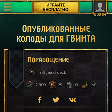
ИГРАЙТЕ
БЕСПЛАТНО!
ВОЙТИ
Опубликованные
колоды для ГВИНТА
Порабощение
nilfgaard
deck
7 880
25
13
168