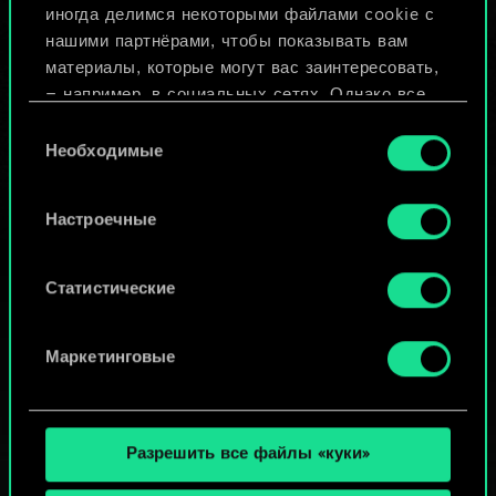
иногда делимся некоторыми файлами cookie с
ИЛИ
нашими партнёрами, чтобы показывать вам
материалы, которые могут вас заинтересовать,
— например, в социальных сетях. Однако все
Просмотреть колоды
опциональные файлы cookie требуют вашего
Выбор
разрешения.
Необходимые
согласия
Найти подробную информацию о том, как мы
Настроечные
используем ваши файлы cookie, и изменить
связанные с ними параметры можно в меню
«Настройки» ниже.
Статистические
Маркетинговые
Разрешить все файлы «куки»