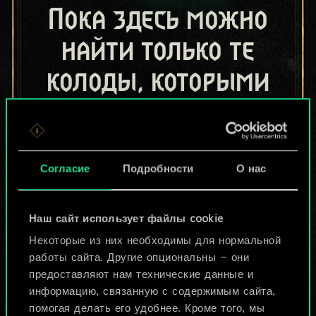
Пока здесь можно
найти только те
колоды, которыми
поделились другие
игроки.
Но их может быть
Согласие
Подробности
О нас
больше!
Наш сайт использует файлы cookie
Некоторые из них необходимы для нормальной
Назвать колоду и описать её
работы сайта. Другие опциональны — они
предоставляют нам технические данные и
информацию, связанную с содержимым сайта,
Изменить колоду
помогая делать его удобнее. Кроме того, мы