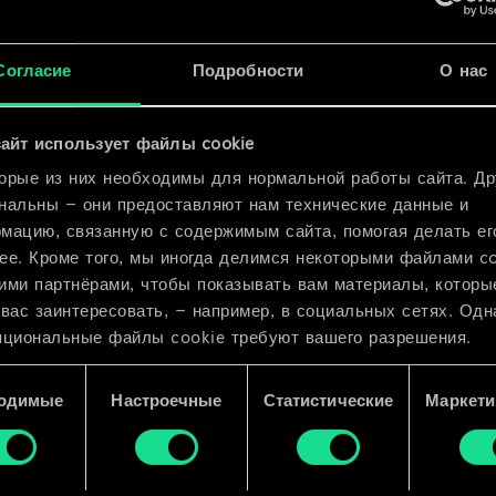
x
2
Согласие
Подробности
О нас
x
2
айт использует файлы cookie
орые из них необходимы для нормальной работы сайта. Др
нальны — они предоставляют нам технические данные и
мацию, связанную с содержимым сайта, помогая делать ег
ее. Кроме того, мы иногда делимся некоторыми файлами c
ими партнёрами, чтобы показывать вам материалы, которы
 вас заинтересовать, — например, в социальных сетях. Одн
пциональные файлы cookie требуют вашего разрешения.
 подробную информацию о том, как мы используем ваши 
одимые
Настроечные
Статистические
Маркети
e, и изменить связанные с ними параметры можно в меню
ройки» ниже.