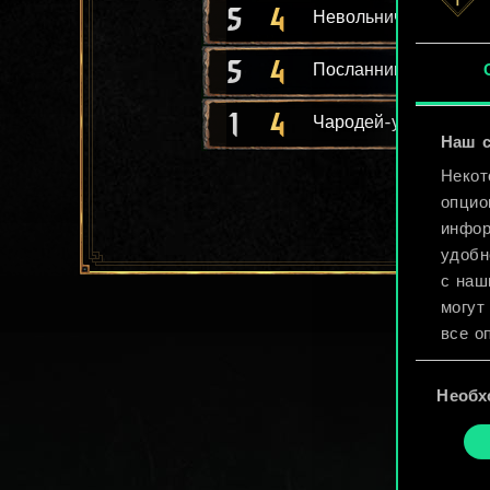
5
4
Невольничья пехота
5
4
Посланник
1
4
Чародей-убийца
Наш с
Некот
опцио
инфор
удобн
с наш
могут
все о
Выбор
Найти
Необх
согласия
cooki
«Наст