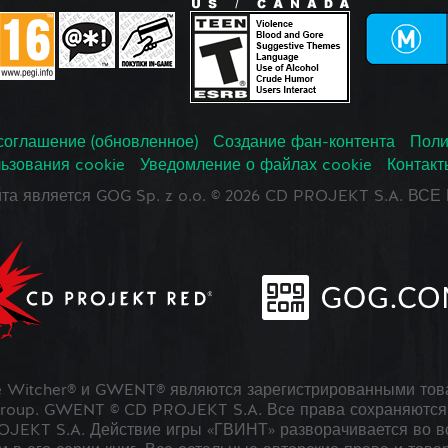
соглашение (обновленное)
Создание фан-контента
Поли
ьзования cookie
Уведомление о файлах cookie
Контакт
йта является GOG Sp. z o.o. © 2026 CD PROJEKT S.A. В
 Witcher® и GWENT® являются зарегистрированными тов
roup. GWENT © CD PROJEKT S.A. Все права сохраняются 
JEKT S.A. Действие игры «ГВИНТ» разворачивается во в