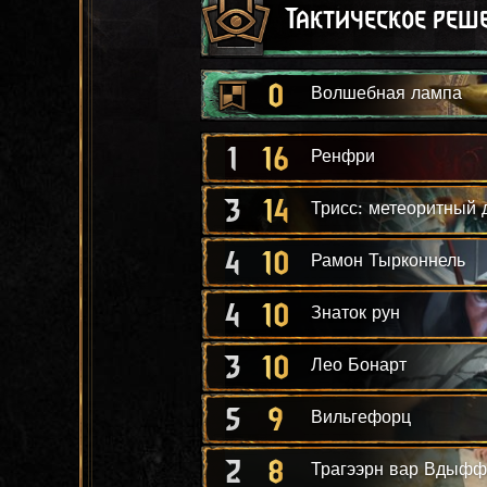
Тактическое реш
0
Волшебная лампа
1
16
Ренфри
3
14
Трисс: метеоритный 
4
10
Рамон Тырконнель
4
10
Знаток рун
3
10
Лео Бонарт
5
9
Вильгефорц
2
8
Трагээрн вар Вдыфф