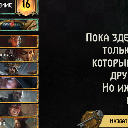
16
ение
Пока зд
толь
дождь
которы
дру
Но и
Назват
ир