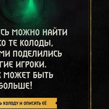
есь можно найти
ко те колоды,
ми поделились
гие игроки.
х может быть
больше!
ь колоду и описать её