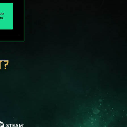
се
и»
Т?