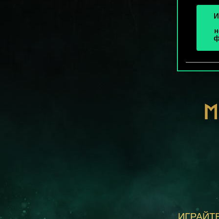
И
н
ф
М
ИГРАЙТЕ