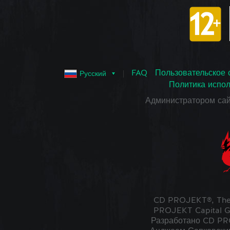
FAQ
Пользовательское 
Русский
Политика испол
Администратором са
CD PROJEKT®, The
PROJEKT Capital G
Разработано CD PRO