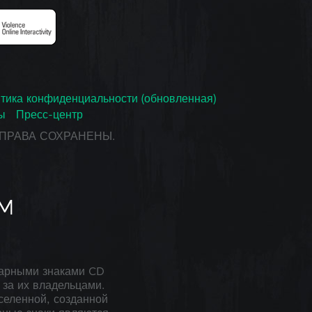
тика конфиденциальности (обновленная)
ы
Пресс-центр
СЕ ПРАВА СОХРАНЕНЫ.
арными знаками CD
за их владельцами.
селенной, созданной