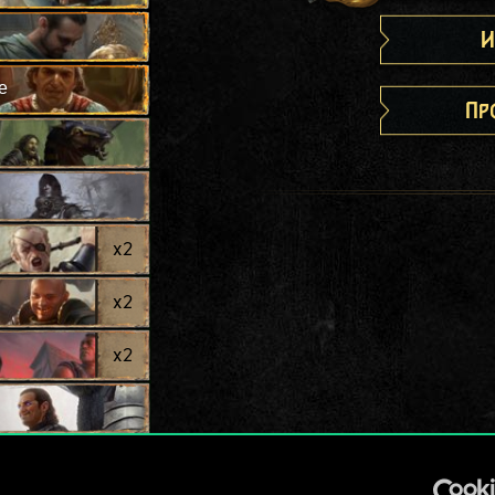
И
е
Пр
x
2
x
2
x
2
x
2