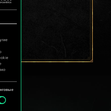
угие
о
ookie
е
ако
файлы
нговые