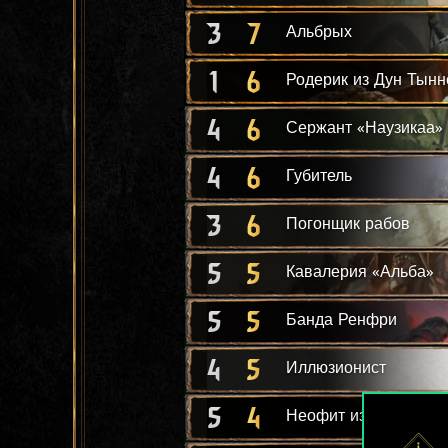
3
7
Альбрых
1
6
Родерик из Дун Тынн
4
6
Сержант «Наузикаа»
4
6
Губитель
3
6
Погонщик рабов
5
5
Кавалерия «Альба»
5
5
Банда Ренфри
4
5
Иллюзионист
5
4
Неофит из Виковаро