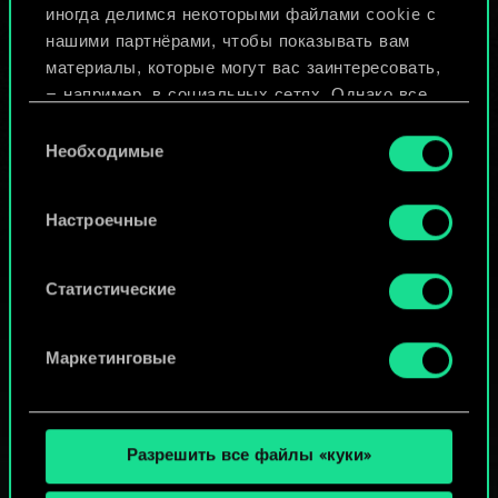
иногда делимся некоторыми файлами cookie с
ИЛИ
нашими партнёрами, чтобы показывать вам
материалы, которые могут вас заинтересовать,
— например, в социальных сетях. Однако все
Просмотреть колоды
опциональные файлы cookie требуют вашего
Выбор
разрешения.
Необходимые
согласия
Найти подробную информацию о том, как мы
Настроечные
используем ваши файлы cookie, и изменить
связанные с ними параметры можно в меню
«Настройки» ниже.
Статистические
Маркетинговые
Разрешить все файлы «куки»