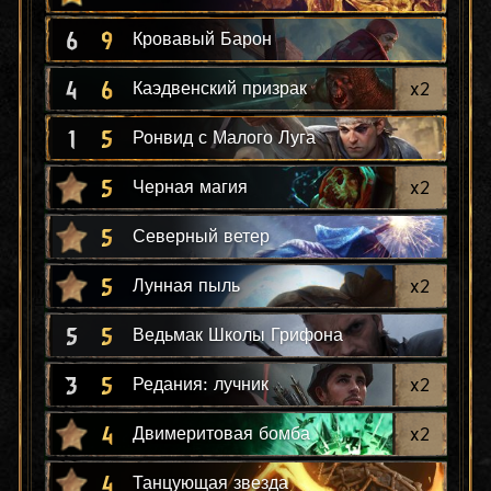
6
9
Кровавый Барон
4
6
x
2
Каэдвенский призрак
1
5
Ронвид с Малого Луга
5
x
2
Черная магия
5
Северный ветер
5
x
2
Лунная пыль
5
5
Ведьмак Школы Грифона
3
5
x
2
Редания: лучник
4
x
2
Двимеритовая бомба
4
Танцующая звезда