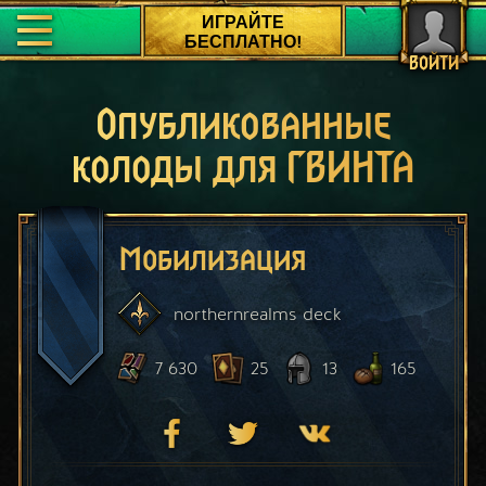
ИГРАЙТЕ
БЕСПЛАТНО!
ВОЙТИ
Опубликованные
колоды для ГВИНТА
Мобилизация
northernrealms
deck
7 630
25
13
165