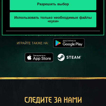
Разрешить выбор
МОЖЕТ ПАРТЕЕЧКУ В ГВИНТ?
Использовать только необходимые файлы
ИГРАТЬ
«куки»
БЕСПЛАТНО НА ПК
В этой игре есть встроенные покупки
ИГРАЙТЕ ТАКЖЕ НА:
СЛЕДИТЕ ЗА НАМИ