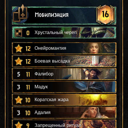
16
Мобилизация
0
Хрустальный череп
12
Онейромантия
12
Боевая высадка
5
11
Фалибор
3
11
Мадук
10
Коратская жара
3
10
Адалия
9
Запрещенный ритуал