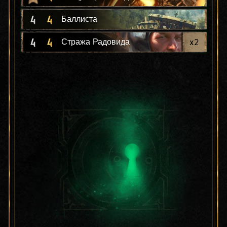
4
4
Баллиста
4
4
x
2
Стража Радовида