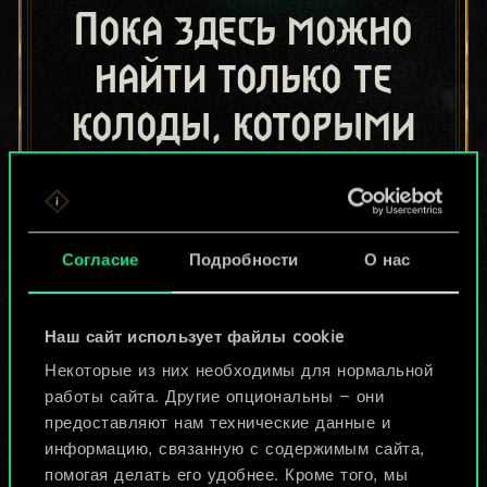
Пока здесь можно
найти только те
колоды, которыми
поделились другие
игроки.
Но их может быть
Согласие
Подробности
О нас
больше!
Наш сайт использует файлы cookie
Некоторые из них необходимы для нормальной
Назвать колоду и описать её
работы сайта. Другие опциональны — они
предоставляют нам технические данные и
информацию, связанную с содержимым сайта,
Изменить колоду
помогая делать его удобнее. Кроме того, мы