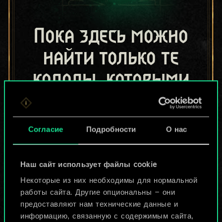
Пока здесь можно
найти только те
колоды, которыми
поделились другие
игроки.
Согласие
Подробности
О нас
Но их может быть
больше!
Наш сайт использует файлы cookie
Некоторые из них необходимы для нормальной
работы сайта. Другие опциональны — они
Назвать колоду и описать её
предоставляют нам технические данные и
информацию, связанную с содержимым сайта,