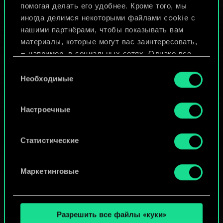
помогая делать его удобнее. Кроме того, мы
Изменить колоду
иногда делимся некоторыми файлами cookie с
нашими партнёрами, чтобы показывать вам
ИЛИ
материалы, которые могут вас заинтересовать,
— например, в социальных сетях. Однако все
опциональные файлы cookie требуют вашего
Выбор
Просмотреть колоды
разрешения.
Необходимые
согласия
Найти подробную информацию о том, как мы
Настроечные
используем ваши файлы cookie, и изменить
связанные с ними параметры можно в меню
«Настройки» ниже.
Статистические
Маркетинговые
Разрешить все файлы «куки»