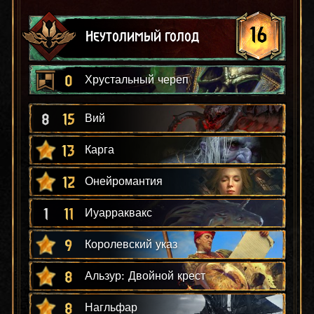
16
Неутолимый голод
0
Хрустальный череп
8
15
Вий
13
Карга
12
Онейромантия
1
11
Иуарраквакс
9
Королевский указ
8
Альзур: Двойной крест
8
Нагльфар