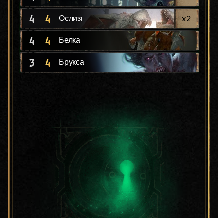
4
4
x
2
Ослизг
4
4
Белка
3
4
Брукса