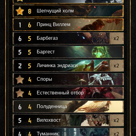
8
Шепчущий холм
1
6
Принц Виллем
6
5
x
2
Барбегаз
5
5
Баргест
2
5
x
2
Личинка эндриаги
4
Споры
4
Естественный отбор
6
4
Полуденница
5
4
x
2
Вилохвост
4
4
x
2
Туманник