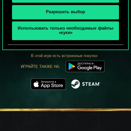
Разрешить выбор
МОЖЕТ ПАРТЕЕЧКУ В ГВИНТ?
Использовать только необходимые файлы
«куки»
ИГРАТЬ
БЕСПЛАТНО НА ПК
В этой игре есть встроенные покупки
ИГРАЙТЕ ТАКЖЕ НА: