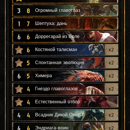
3
8
Огромный главоглаз
1
7
Шептуха: дань
6
6
Доррегарай из Воле
6
x
2
Костяной талисман
5
x
2
Спонтанная эволюция
6
5
x
2
Химера
4
x
2
Гнездо главоглазов
4
Естественный отбор
4
4
x
2
Всадник Дикой Охоты
4
4
x
2
Эндриага-воин