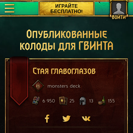
ИГРАЙТЕ
БЕСПЛАТНО!
ВОЙТИ
Опубликованные
колоды для ГВИНТА
Стая главоглазов
monsters
deck
6 950
25
13
155