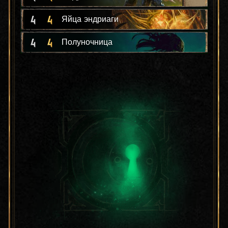
4
4
Яйца эндриаги
4
4
Полуночница