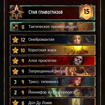
15
Стая главоглазов
0
Тактическое преимущество
12
Онейромантия
10
Коратская жара
9
Алое проклятие
9
Запрещенный ритуал
3
9
Трисс: телекинез
2
9
Йеннифэр из Венгерберга
8
Дол Ду Локке