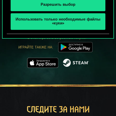
Разрешить выбор
МОЖЕТ ПАРТЕЕЧКУ В ГВИНТ?
Использовать только необходимые файлы
ИГРАТЬ
«куки»
БЕСПЛАТНО НА ПК
В этой игре есть встроенные покупки
ИГРАЙТЕ ТАКЖЕ НА:
СЛЕДИТЕ ЗА НАМИ