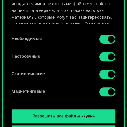
иногда делимся некоторыми файлами cookie с
ИЛИ
нашими партнёрами, чтобы показывать вам
материалы, которые могут вас заинтересовать,
— например, в социальных сетях. Однако все
Просмотреть колоды
опциональные файлы cookie требуют вашего
Выбор
разрешения.
Необходимые
согласия
Найти подробную информацию о том, как мы
Настроечные
используем ваши файлы cookie, и изменить
связанные с ними параметры можно в меню
«Настройки» ниже.
Статистические
Маркетинговые
Разрешить все файлы «куки»