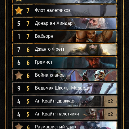
7
Флот налетчиков
5
7
Донар ан Хиндар
1
7
Вабьорн
7
6
Джанго Фретт
6
6
Гремист
6
Война кланов
9
5
Ведьмак Школы Медведя
4
5
x
2
Ан Крайт: драккар
4
5
x
2
Ан Крайт: налетчики
4
Размашистый удар