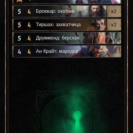
5
4
x
2
Броквар: охотник
5
4
x
2
Тиршах: захватчица
5
4
Друммонд: берсерк
4
4
Ан Крайт: мародер