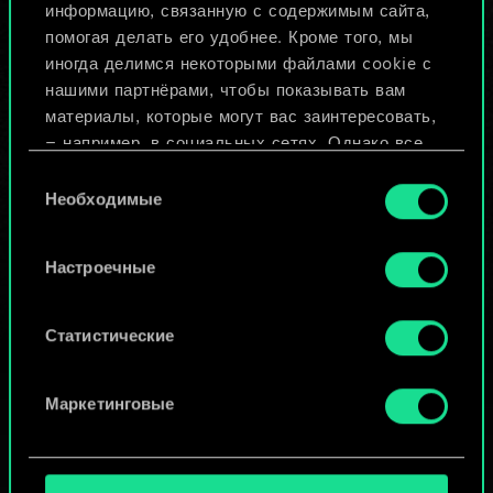
Назвать колоду и описать её
информацию, связанную с содержимым сайта,
помогая делать его удобнее. Кроме того, мы
иногда делимся некоторыми файлами cookie с
Изменить колоду
нашими партнёрами, чтобы показывать вам
материалы, которые могут вас заинтересовать,
ИЛИ
— например, в социальных сетях. Однако все
опциональные файлы cookie требуют вашего
Выбор
разрешения.
Необходимые
согласия
Просмотреть колоды
Найти подробную информацию о том, как мы
Настроечные
используем ваши файлы cookie, и изменить
связанные с ними параметры можно в меню
«Настройки» ниже.
Статистические
Маркетинговые