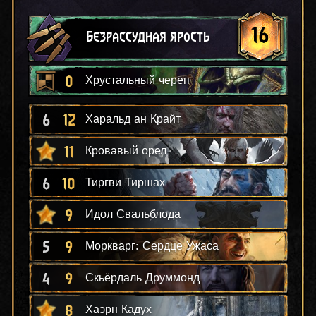
16
Безрассудная ярость
0
Хрустальный череп
6
12
Харальд ан Крайт
11
Кровавый орел
6
10
Тиргви Тиршах
9
Идол Свальблода
5
9
Моркварг: Сердце Ужаса
4
9
Скьёрдаль Друммонд
8
Хаэрн Кадух