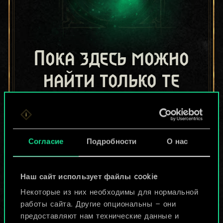
Пока здесь можно
найти только те
колоды, которыми
поделились другие
Согласие
Подробности
О нас
игроки.
Но их может быть
Наш сайт использует файлы cookie
больше!
Некоторые из них необходимы для нормальной
работы сайта. Другие опциональны — они
предоставляют нам технические данные и