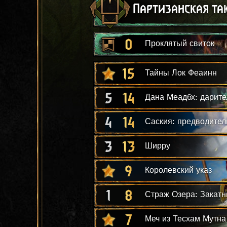
Партизанская та
0
Проклятый свиток
15
Тайны Лок Феаинн
5
14
Дана Меадбх: дарите
4
14
Саския: предводител
3
13
Ширру
9
Королевский указ
1
8
Страж Озера: Закатн
7
Меч из Тесхам Мутна