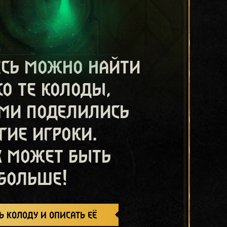
есь можно найти
ко те колоды,
ми поделились
гие игроки.
х может быть
больше!
ь колоду и описать её