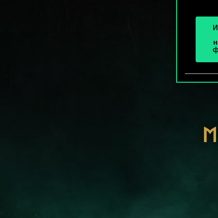
И
н
ф
М