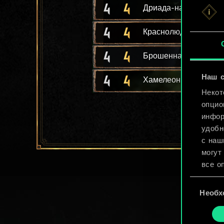
4
4
Дриада-наставница
4
4
Краснолюд-берсерк
4
4
Брошенная девочка
4
4
Наш с
Хамелеон
Некот
опцио
инфор
удобн
с наш
могут
все о
Выбор
Найти
Необх
согласия
cooki
«Наст