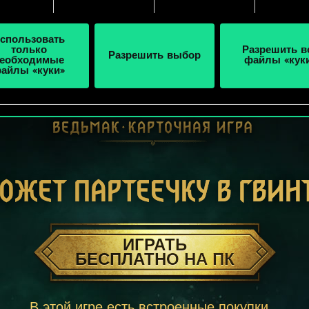
спользовать
только
Разрешить в
Разрешить выбор
еобходимые
файлы «кук
айлы «куки»
ОЖЕТ ПАРТЕЕЧКУ В ГВИН
ИГРАТЬ
БЕСПЛАТНО НА ПК
В этой игре есть встроенные покупки