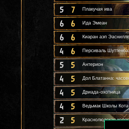
5
7
Плакучая ива
6
6
Ида Эмеан
6
6
Киаран аэп Эаснилл
4
6
Персиваль Шуттенба
5
5
Антерион
4
5
Дол Блатанна: часов
4
5
Дриада-охотница
4
5
Ведьмак Школы Кота
2
5
Краснолюдская коле