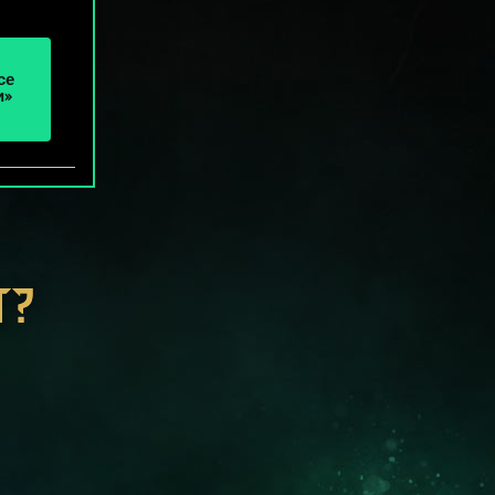
се
и»
Т?