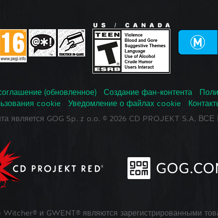
соглашение (обновленное)
Создание фан-контента
Поли
ьзования cookie
Уведомление о файлах cookie
Контакт
йта является GOG Sp. z o.o. © 2026 CD PROJEKT S.A. В
 Witcher® и GWENT® являются зарегистрированными тов