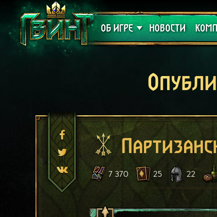
Поддержка
Алое
ОБ ИГРЕ
НОВОСТИ
КОМП
Опубли
Партизанс
7 370
25
22