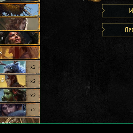
И
Пр
ен
х
x
2
ой
x
2
x
2
x
2
сница