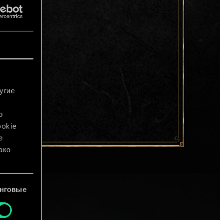
угие
о
ookie
е
ако
файлы
нговые