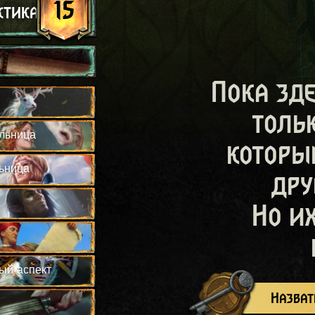
15
ктика
Пока зд
толь
льница
которы
ьница
дру
Но и
ый аспект
Назват