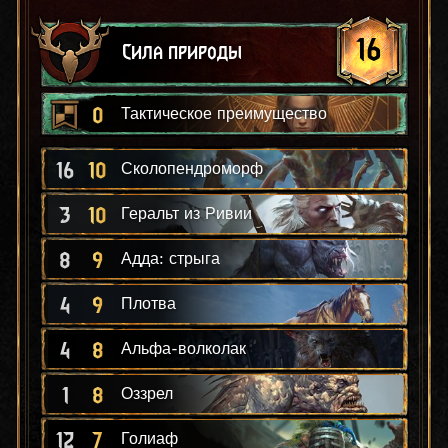
16
Сила природы
0
Тактическое преимущество
16
10
Сколопендроморф
3
10
Геральт из Ривии
8
9
Адда: стрыга
4
9
Плотва
4
8
Альфа-волколак
1
8
Оззрел
12
7
Голиаф