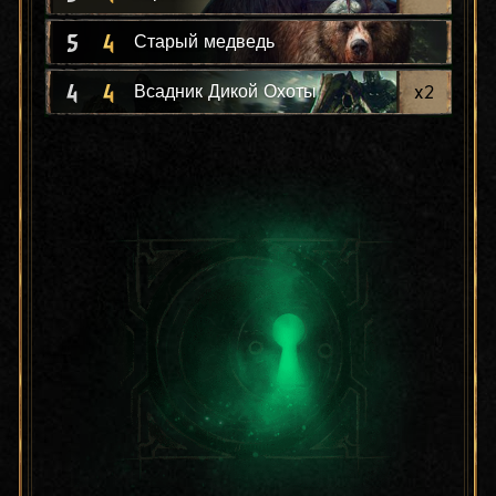
5
4
Старый медведь
4
4
x
2
Всадник Дикой Охоты