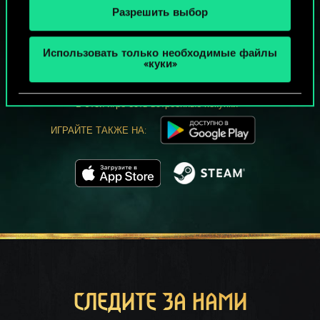
Разрешить выбор
МОЖЕТ ПАРТЕЕЧКУ В ГВИНТ?
Использовать только необходимые файлы
ИГРАТЬ
«куки»
БЕСПЛАТНО НА ПК
В этой игре есть встроенные покупки
ИГРАЙТЕ ТАКЖЕ НА:
СЛЕДИТЕ ЗА НАМИ