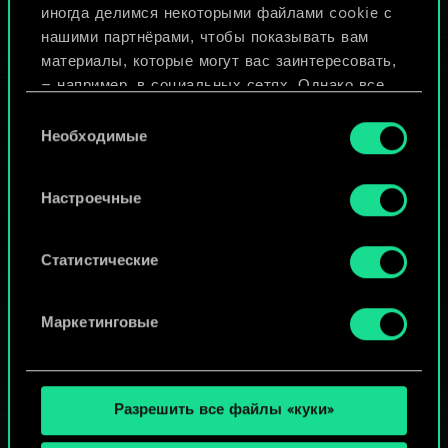
иногда делимся некоторыми файлами cookie с
ИЛИ
нашими партнёрами, чтобы показывать вам
материалы, которые могут вас заинтересовать,
— например, в социальных сетях. Однако все
Просмотреть колоды
опциональные файлы cookie требуют вашего
Выбор
разрешения.
Необходимые
согласия
Найти подробную информацию о том, как мы
Настроечные
используем ваши файлы cookie, и изменить
связанные с ними параметры можно в меню
«Настройки» ниже.
Статистические
Маркетинговые
Разрешить все файлы «куки»