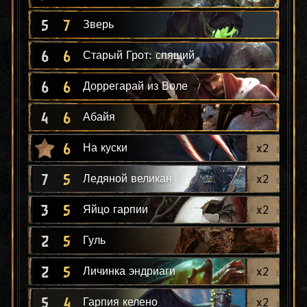
5
7
Зверь
6
6
Старый Грот: спящий
6
6
Доррегарай из Воле
4
6
Абайя
6
x
2
На куски
7
5
x
2
Ледяной великан
3
5
x
2
Яйцо гарпии
2
5
Гуль
2
5
x
2
Личинка эндриаги
5
4
x
2
Гарпия келено