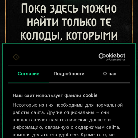
Пока здесь можно
найти только те
колоды, которыми
поделились другие
игроки.
Но их может быть
Согласие
Подробности
О нас
больше!
Наш сайт использует файлы cookie
Некоторые из них необходимы для нормальной
Назвать колоду и описать её
работы сайта. Другие опциональны — они
предоставляют нам технические данные и
информацию, связанную с содержимым сайта,
Изменить колоду
помогая делать его удобнее. Кроме того, мы