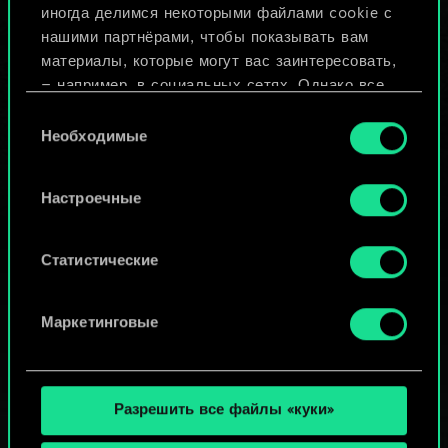
иногда делимся некоторыми файлами cookie с
ИЛИ
нашими партнёрами, чтобы показывать вам
материалы, которые могут вас заинтересовать,
— например, в социальных сетях. Однако все
Просмотреть колоды
опциональные файлы cookie требуют вашего
Выбор
разрешения.
Необходимые
согласия
Найти подробную информацию о том, как мы
Настроечные
используем ваши файлы cookie, и изменить
связанные с ними параметры можно в меню
«Настройки» ниже.
Статистические
Маркетинговые
Разрешить все файлы «куки»