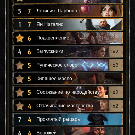
5
7
Летисия Шарбоннэ
1
7
Ян Наталис
6
Подкрепление
4
6
x
2
Выпускники
5
x
2
Руническое слово
5
Кипящее масло
5
x
2
Состязание по чародейству
4
x
2
Оттачивание мастерства
7
4
Проклятый рыцарь
4
4
Ворожей