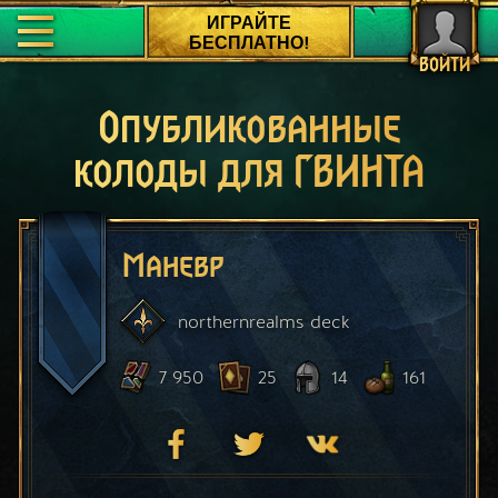
ИГРАЙТЕ
БЕСПЛАТНО!
ВОЙТИ
Опубликованные
колоды для ГВИНТА
Маневр
northernrealms
deck
7 950
25
14
161