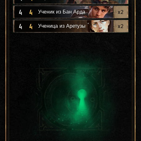
4
4
x
2
Ученик из Бан Арда
4
4
x
2
Ученица из Аретузы