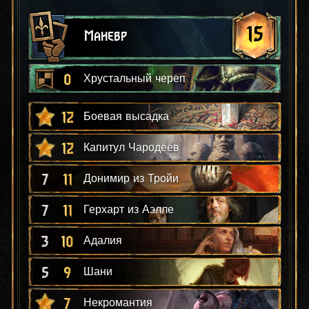
15
Маневр
0
Хрустальный череп
12
Боевая высадка
12
Капитул Чародеев
7
11
Донимир из Тройи
7
11
Герхарт из Аэлле
3
10
Адалия
5
9
Шани
7
Некромантия