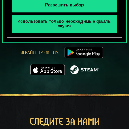
Разрешить выбор
МОЖЕТ ПАРТЕЕЧКУ В ГВИНТ?
Использовать только необходимые файлы
ИГРАТЬ
«куки»
БЕСПЛАТНО НА ПК
В этой игре есть встроенные покупки
ИГРАЙТЕ ТАКЖЕ НА:
СЛЕДИТЕ ЗА НАМИ