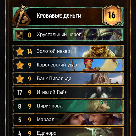
16
Кровавые деньги
0
Хрустальный череп
14
Золотой накер
9
Королевский указ
9
Банк Вивальди
17
9
Игнатий Гайл
8
9
Цири: нова
5
9
Мараал
4
9
Единорог