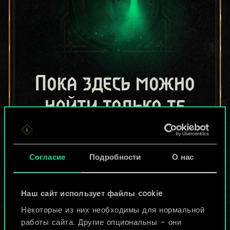
Пока здесь можно
найти только те
колоды, которыми
поделились другие
Согласие
Подробности
О нас
игроки.
Но их может быть
Наш сайт использует файлы cookie
Некоторые из них необходимы для нормальной
больше!
работы сайта. Другие опциональны — они