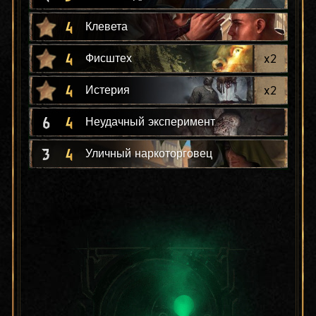
4
Клевета
4
x
2
Фисштех
4
x
2
Истерия
6
4
Неудачный эксперимент
3
4
Уличный наркоторговец