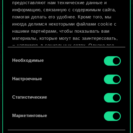
предоставляют нам технические данные и
информацию, связанную с содержимым сайта,
Назвать колоду и описать её
помогая делать его удобнее. Кроме того, мы
иногда делимся некоторыми файлами cookie с
нашими партнёрами, чтобы показывать вам
Изменить колоду
материалы, которые могут вас заинтересовать,
— например, в социальных сетях. Однако все
ИЛИ
опциональные файлы cookie требуют вашего
Выбор
разрешения.
Необходимые
согласия
Просмотреть колоды
Найти подробную информацию о том, как мы
Настроечные
используем ваши файлы cookie, и изменить
связанные с ними параметры можно в меню
«Настройки» ниже.
Статистические
Маркетинговые