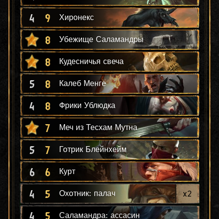
4
9
Хиронекс
8
Убежище Саламандры
8
Кудесничья свеча
5
8
Калеб Менге
4
8
Фрики Ублюдка
7
Меч из Тесхам Мутна
5
7
Готрик Блейнхейм
6
6
Курт
4
5
x
2
Охотник: палач
4
5
Саламандра: ассасин