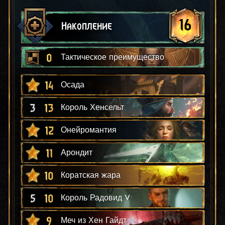
16
Накопление
0
Тактическое преимущество
14
Осада
3
13
Король Хенсельт
12
Онейромантия
11
Арондит
10
Коратская жара
5
10
Король Радовид V
9
Меч из Хен Гайдт