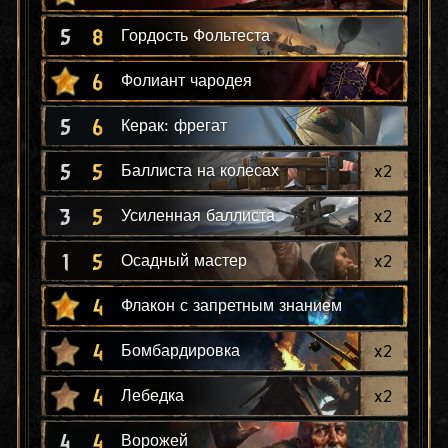
5
8
Гордость Фольтеста
6
Фолиант чародея
5
6
Керак: фрегат
5
5
x
2
Баллиста на колесах
3
5
x
2
Усиленная баллиста
1
5
x
2
Осадный мастер
4
Флакон с запретным знанием
4
x
2
Бомбардировка
4
x
2
Лебедка
4
4
Ворожей