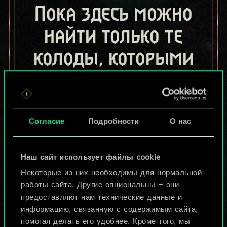
Пока здесь можно
найти только те
колоды, которыми
поделились другие
игроки.
Но их может быть
Согласие
Подробности
О нас
больше!
Наш сайт использует файлы cookie
Некоторые из них необходимы для нормальной
Назвать колоду и описать её
работы сайта. Другие опциональны — они
предоставляют нам технические данные и
информацию, связанную с содержимым сайта,
Изменить колоду
помогая делать его удобнее. Кроме того, мы