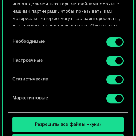
иногда делимся некоторыми файлами cookie с
ИЛИ
нашими партнёрами, чтобы показывать вам
материалы, которые могут вас заинтересовать,
— например, в социальных сетях. Однако все
Просмотреть колоды
опциональные файлы cookie требуют вашего
Выбор
разрешения.
Необходимые
согласия
Найти подробную информацию о том, как мы
Настроечные
используем ваши файлы cookie, и изменить
связанные с ними параметры можно в меню
«Настройки» ниже.
Статистические
Маркетинговые
Разрешить все файлы «куки»