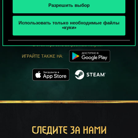
Разрешить выбор
МОЖЕТ ПАРТЕЕЧКУ В ГВИНТ?
Использовать только необходимые файлы
ИГРАТЬ
«куки»
БЕСПЛАТНО НА ПК
В этой игре есть встроенные покупки
ИГРАЙТЕ ТАКЖЕ НА:
СЛЕДИТЕ ЗА НАМИ