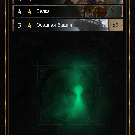
4
4
Белка
3
4
x
2
Осадная башня