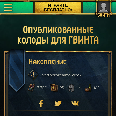
ИГРАЙТЕ
БЕСПЛАТНО!
ВОЙТИ
Опубликованные
колоды для ГВИНТА
Накопление
northernrealms
deck
7 700
25
14
165