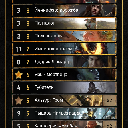
3
8
Йеннифэр: ворожба
3
8
Панталон
2
8
Подснежинка
13
7
Имперский голем
8
7
Додрик Люмарц
6
Язык мертвеца
4
6
Губитель
5
x
2
Альзур: Гром
9
5
Рыцарь Нильфгаарда
5
5
x
2
Кавалерия «Альба»