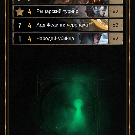
4
x
2
Рыцарский турнир
7
4
x
2
Ард Феаинн: черепаха
1
4
x
2
Чародей-убийца