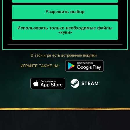
Разрешить выбор
МОЖЕТ ПАРТЕЕЧКУ В ГВИНТ?
Использовать только необходимые файлы
«куки»
ИГРАТЬ
БЕСПЛАТНО НА ПК
В этой игре есть встроенные покупки
ИГРАЙТЕ ТАКЖЕ НА: