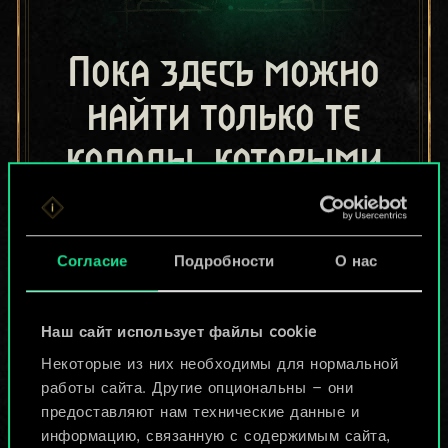
Пока здесь можно
найти только те
колоды, которыми
поделились другие
игроки.
Согласие
Подробности
О нас
Но их может быть
больше!
Наш сайт использует файлы cookie
Некоторые из них необходимы для нормальной
работы сайта. Другие опциональны — они
Назвать колоду и описать её
предоставляют нам технические данные и
информацию, связанную с содержимым сайта,