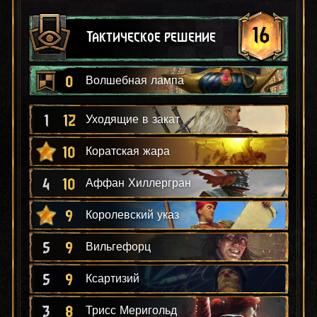
16
Тактическое решение
0
Волшебная лампа
1
12
Уходящие в закат
10
Коратская жара
4
10
Аффан Хиллергран
9
Королевский указ
5
9
Вильгефорц
5
9
Ксартизий
3
8
Трисс Меригольд