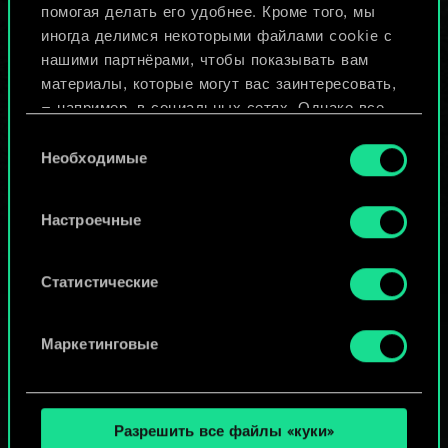
помогая делать его удобнее. Кроме того, мы
Изменить колоду
иногда делимся некоторыми файлами cookie с
нашими партнёрами, чтобы показывать вам
ИЛИ
материалы, которые могут вас заинтересовать,
— например, в социальных сетях. Однако все
опциональные файлы cookie требуют вашего
Выбор
Просмотреть колоды
разрешения.
Необходимые
согласия
Найти подробную информацию о том, как мы
Настроечные
используем ваши файлы cookie, и изменить
связанные с ними параметры можно в меню
«Настройки» ниже.
Статистические
Маркетинговые
Разрешить все файлы «куки»