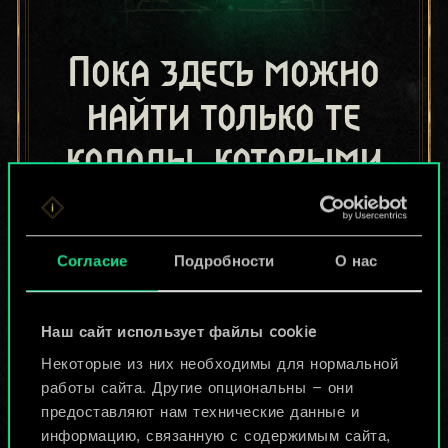
Пока здесь можно
найти только те
колоды, которыми
поделились другие
игроки.
Согласие
Подробности
О нас
Но их может быть
больше!
Наш сайт использует файлы cookie
Некоторые из них необходимы для нормальной
работы сайта. Другие опциональны — они
Назвать колоду и описать её
предоставляют нам технические данные и
информацию, связанную с содержимым сайта,