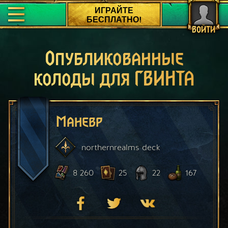
ИГРАЙТЕ
БЕСПЛАТНО!
ВОЙТИ
Опубликованные
колоды для ГВИНТА
Маневр
northernrealms
deck
8 260
25
22
167