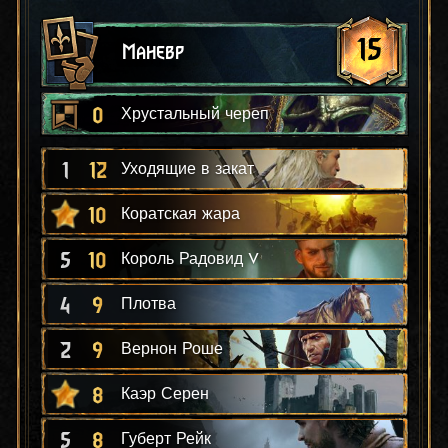
15
Маневр
0
Хрустальный череп
1
12
Уходящие в закат
10
Коратская жара
5
10
Король Радовид V
4
9
Плотва
2
9
Вернон Роше
8
Каэр Серен
5
8
Губерт Рейк