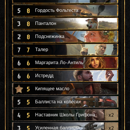
5
8
Гордость Фольтеста
3
8
Панталон
2
8
Подснежинка
7
7
Талер
6
6
Маргарита Ло-Антиль
6
6
Истредд
5
Кипящее масло
5
5
Баллиста на колесах
4
5
x
2
Наставник Школы Грифона
3
5
x
2
Усиленная баллиста