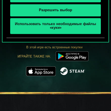
Разрешить выбор
МОЖЕТ ПАРТЕЕЧКУ В ГВИНТ?
Использовать только необходимые файлы
«куки»
ИГРАТЬ
БЕСПЛАТНО НА ПК
В этой игре есть встроенные покупки
ИГРАЙТЕ ТАКЖЕ НА: