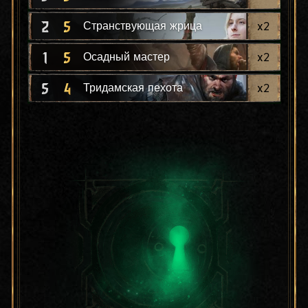
2
5
x
2
Странствующая жрица
1
5
x
2
Осадный мастер
5
4
x
2
Тридамская пехота