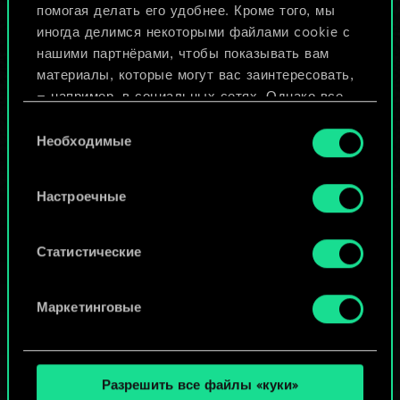
помогая делать его удобнее. Кроме того, мы
Изменить колоду
иногда делимся некоторыми файлами cookie с
нашими партнёрами, чтобы показывать вам
ИЛИ
материалы, которые могут вас заинтересовать,
— например, в социальных сетях. Однако все
опциональные файлы cookie требуют вашего
Выбор
Просмотреть колоды
разрешения.
Необходимые
согласия
Найти подробную информацию о том, как мы
Настроечные
используем ваши файлы cookie, и изменить
связанные с ними параметры можно в меню
«Настройки» ниже.
Статистические
Маркетинговые
Разрешить все файлы «куки»