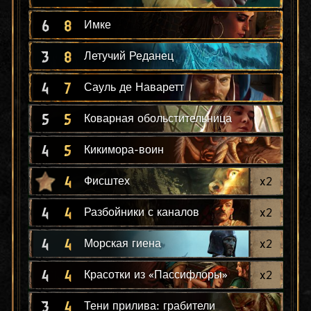
6
8
Имке
3
8
Летучий Реданец
4
7
Сауль де Наваретт
5
5
Коварная обольстительница
4
5
Кикимора-воин
4
x
2
Фисштех
4
4
x
2
Разбойники с каналов
4
4
x
2
Морская гиена
4
4
x
2
Красотки из «Пассифлоры»
3
4
Тени прилива: грабители