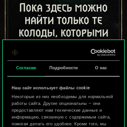
Пока здесь можно
найти только те
колоды, которыми
поделились другие
игроки.
Но их может быть
Согласие
Подробности
О нас
больше!
Наш сайт использует файлы cookie
Некоторые из них необходимы для нормальной
Назвать колоду и описать её
работы сайта. Другие опциональны — они
предоставляют нам технические данные и
информацию, связанную с содержимым сайта,
Изменить колоду
помогая делать его удобнее. Кроме того, мы