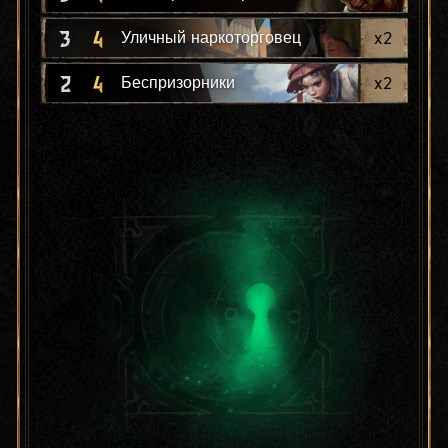
3
4
x
2
Уличный наркоторговец
2
4
x
2
Беспризорники