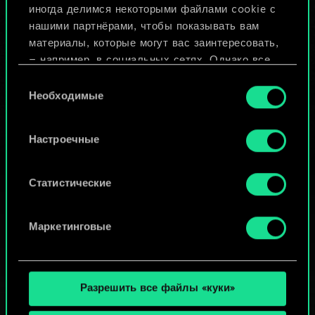
иногда делимся некоторыми файлами cookie с
ИЛИ
нашими партнёрами, чтобы показывать вам
материалы, которые могут вас заинтересовать,
— например, в социальных сетях. Однако все
Просмотреть колоды
опциональные файлы cookie требуют вашего
Выбор
разрешения.
Необходимые
согласия
Найти подробную информацию о том, как мы
Настроечные
используем ваши файлы cookie, и изменить
связанные с ними параметры можно в меню
«Настройки» ниже.
Статистические
Маркетинговые
Разрешить все файлы «куки»