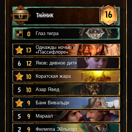
16
Тайник
0
Глаз тигра
Однажды ночью в
13
«Пассифлоре»
6
12
Яков: дивное дитя
10
Коратская жара
5
10
Азар Явед
9
Банк Вивальди
5
9
Мараал
2
9
Филиппа Эйльхарт