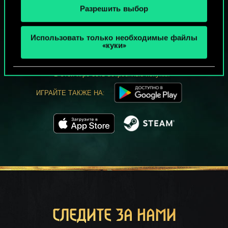
Разрешить выбор
МОЖЕТ ПАРТЕЕЧКУ В ГВИНТ?
Использовать только необходимые файлы
ИГРАТЬ
«куки»
БЕСПЛАТНО НА ПК
В этой игре есть встроенные покупки
ИГРАЙТЕ ТАКЖЕ НА:
СЛЕДИТЕ ЗА НАМИ