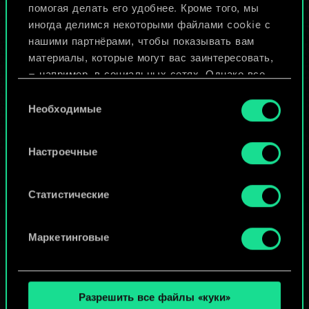
помогая делать его удобнее. Кроме того, мы
Изменить колоду
иногда делимся некоторыми файлами cookie с
нашими партнёрами, чтобы показывать вам
ИЛИ
материалы, которые могут вас заинтересовать,
— например, в социальных сетях. Однако все
опциональные файлы cookie требуют вашего
Выбор
Просмотреть колоды
разрешения.
Необходимые
согласия
Найти подробную информацию о том, как мы
Настроечные
используем ваши файлы cookie, и изменить
связанные с ними параметры можно в меню
«Настройки» ниже.
Статистические
Маркетинговые
Разрешить все файлы «куки»