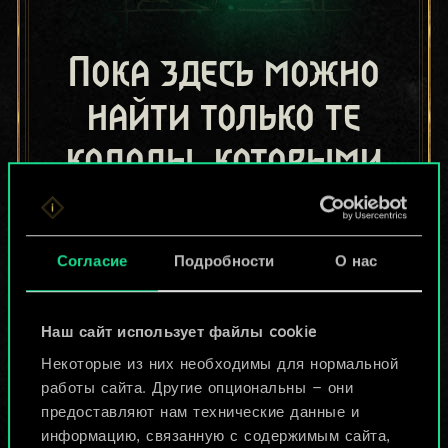
Пока здесь можно
найти только те
колоды, которыми
поделились другие
игроки.
Согласие
Подробности
О нас
Но их может быть
больше!
Наш сайт использует файлы cookie
Некоторые из них необходимы для нормальной
работы сайта. Другие опциональны — они
Назвать колоду и описать её
предоставляют нам технические данные и
информацию, связанную с содержимым сайта,