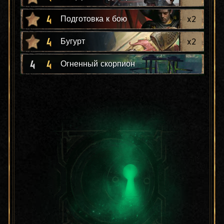
4
x
2
Подготовка к бою
4
x
2
Бугурт
4
4
Огненный скорпион