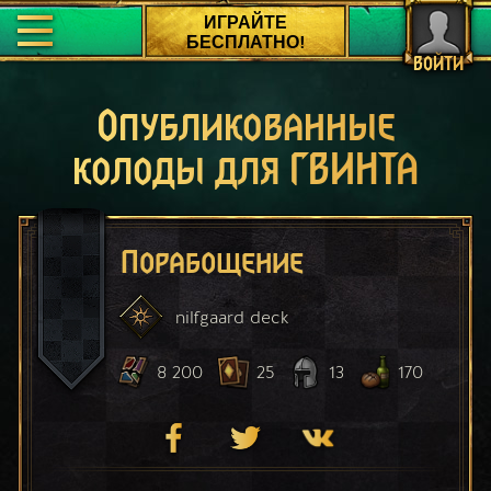
ИГРАЙТЕ
БЕСПЛАТНО!
ВОЙТИ
Опубликованные
колоды для ГВИНТА
Порабощение
nilfgaard
deck
8 200
25
13
170