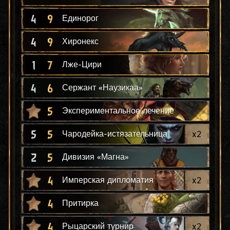
4
9
Единорог
4
9
Хиронекс
1
7
Лже-Цири
4
6
Сержант «Наузикаа»
5
Экспериментальное лечение
5
5
x
2
Чародейка-истязательница
2
5
Дивизия «Магна»
4
x
2
Имперская дипломатия
4
Притирка
4
x
2
Рыцарский турнир