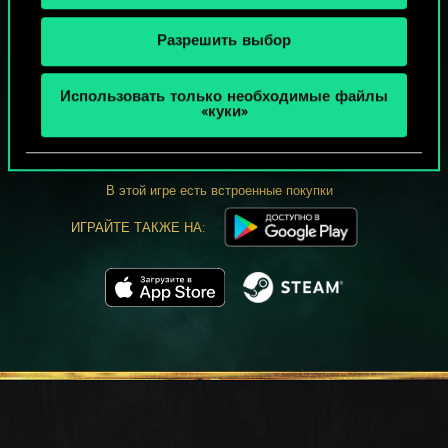
Разрешить выбор
МОЖЕТ ПАРТЕЕЧКУ В ГВИНТ?
Использовать только необходимые файлы
«куки»
ИГРАТЬ
БЕСПЛАТНО НА ПК
В этой игре есть встроенные покупки
ИГРАЙТЕ ТАКЖЕ НА: