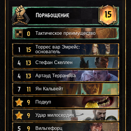
15
Порабощение
0
Тактическое преимущество
Торрес вар Эмрейс:
1
15
основатель
4
13
Стефан Скеллен
4
13
Артауд Терранова
7
11
Ян Кальвейт
9
Подкуп
9
Удар милосердия
5
9
Вильгефорц