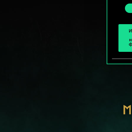
cooki
«Наст
И
н
ф
М