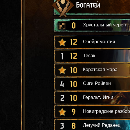
Богатей
0
Хрустальный череп
12
Онейромантия
1
12
Тесак
10
Коратская жара
4
10
Сиги Ройвен
2
10
Геральт: Игни
9
Новиградские разбор
3
8
Летучий Реданец