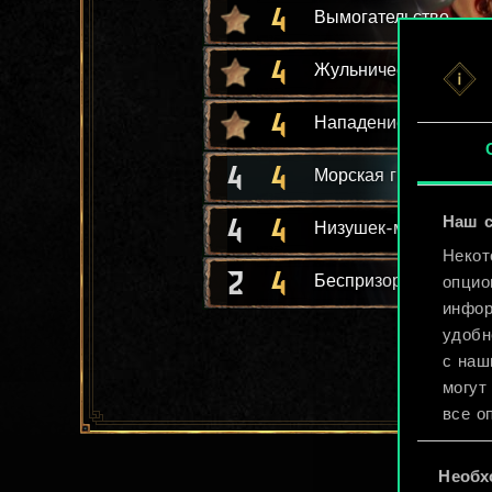
4
Вымогательство
4
Жульничество
4
Нападение
4
4
Морская гиена
4
4
Наш с
Низушек-медвежатни
Некот
2
4
Беспризорники
опцио
инфор
удобн
с наш
могут
все о
Выбор
Найти
Необх
согласия