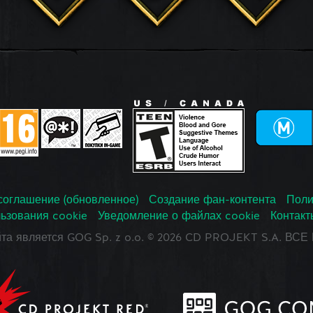
соглашение (обновленное)
Создание фан-контента
Поли
ьзования cookie
Уведомление о файлах cookie
Контакт
йта является GOG Sp. z o.o. © 2026 CD PROJEKT S.A. В