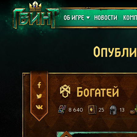
Поддержка
Алое
ОБ ИГРЕ
НОВОСТИ
КОМП
Опубли
Богатей
8 640
25
13