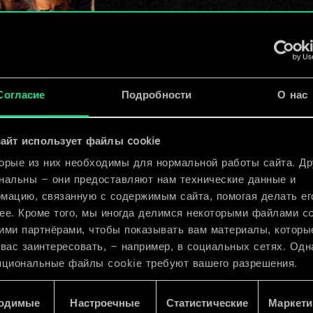
Согласие
Подробности
О нас
айт использует файлы cookie
к
x
2
орые из них необходимы для нормальной работы сайта. Др
нальны — они предоставляют нам технические данные и
мацию, связанную с содержимым сайта, помогая делать ег
ее. Кроме того, мы иногда делимся некоторыми файлами c
ими партнёрами, чтобы показывать вам материалы, которы
 вас заинтересовать, — например, в социальных сетях. Одн
пциональные файлы cookie требуют вашего разрешения.
 подробную информацию о том, как мы используем ваши 
одимые
Настроечные
Статистические
Маркети