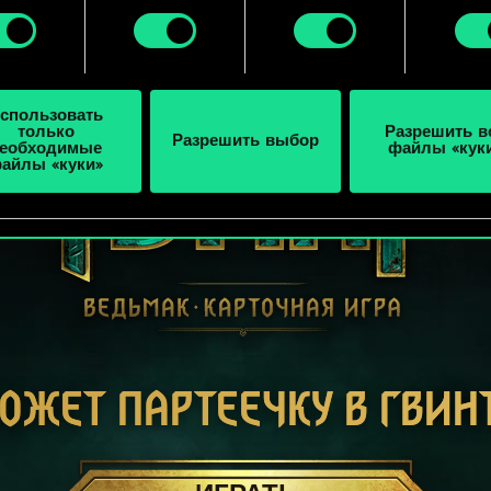
e, и изменить связанные с ними параметры можно в меню
ройки» ниже.
спользовать
только
Разрешить в
Разрешить выбор
еобходимые
файлы «кук
айлы «куки»
ОЖЕТ ПАРТЕЕЧКУ В ГВИН