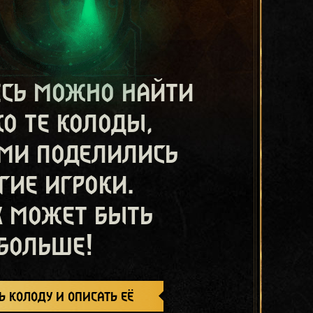
есь можно найти
ко те колоды,
ми поделились
гие игроки.
х может быть
больше!
ь колоду и описать её