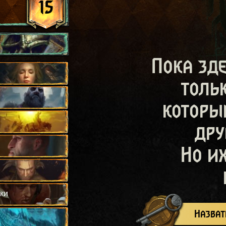
15
Пока зд
толь
которы
дру
Но и
ки
Назват