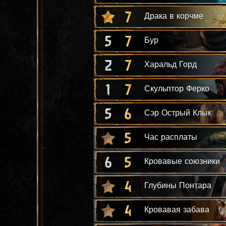
7
Драка в корчме
5
7
Бур
2
7
Харальд Горд
1
7
Скульптор Ферко
5
6
Сэр Острый Клык
5
Час расплаты
6
5
Кровавые союзники
4
Глубины Понтара
4
Кровавая забава