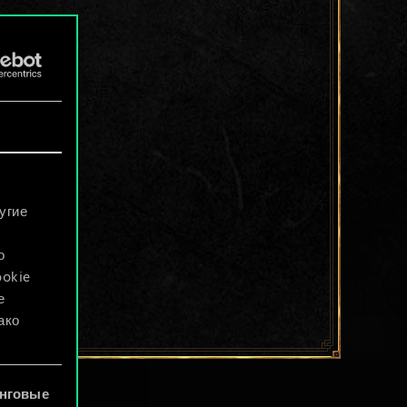
угие
о
ookie
е
ако
файлы
нговые