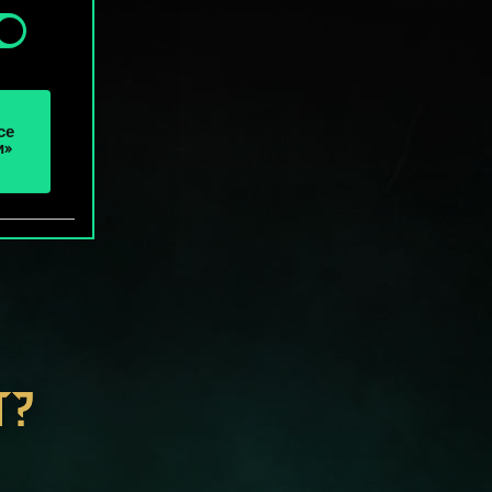
се
и»
Т?