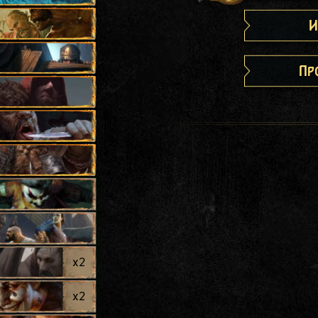
И
Пр
x
2
x
2