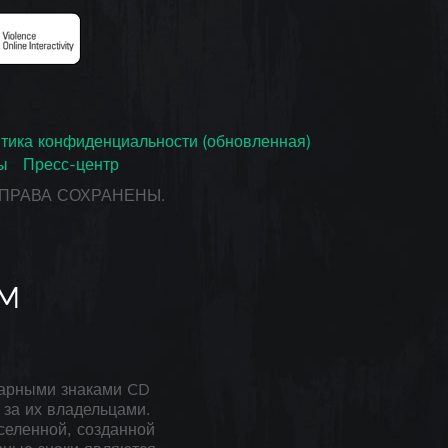
тика конфиденциальности (обновленная)
ы
Пресс-центр
СЕ ПРАВА СОХРАНЕНЫ.
арными знаками CD
за их владельцами.
селенной, созданной