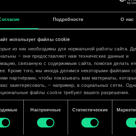
x
2
x
2
Согласие
Подробности
О нас
x
2
айт использует файлы cookie
орые из них необходимы для нормальной работы сайта. Др
нальны — они предоставляют нам технические данные и
мацию, связанную с содержимым сайта, помогая делать ег
ее. Кроме того, мы иногда делимся некоторыми файлами c
ими партнёрами, чтобы показывать вам материалы, которы
 вас заинтересовать, — например, в социальных сетях. Одн
пциональные файлы cookie требуют вашего разрешения.
 подробную информацию о том, как мы используем ваши 
одимые
Настроечные
Статистические
Маркети
e, и изменить связанные с ними параметры можно в меню
ройки» ниже.