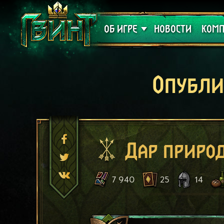
Поддержка
Алое
ОБ ИГРЕ
НОВОСТИ
КОМП
Опубли
Дар приро
7 940
25
14