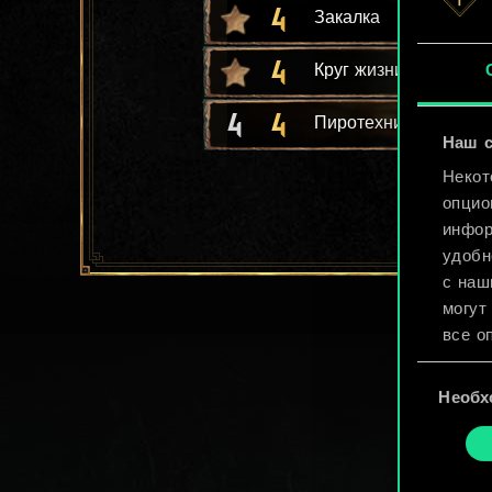
4
Закалка
4
Круг жизни
4
4
Пиротехник
Наш с
Некот
опцио
инфор
удобн
с наш
могут
все о
Выбор
Найти
Необх
согласия
cooki
«Наст