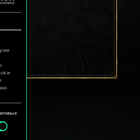
угие
о
ookie
е
ако
файлы
нговые