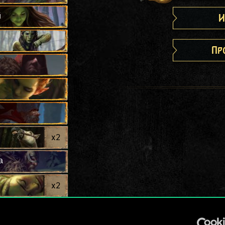
й
И
Пр
x
2
а
x
2
x
2