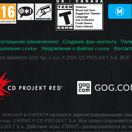
соглашение (обновленное)
Создание фан-контента
Поли
ьзования cookie
Уведомление о файлах cookie
Контакт
йта является GOG Sp. z o.o. © 2026 CD PROJEKT S.A. В
 Witcher® и GWENT® являются зарегистрированными тов
roup. GWENT © CD PROJEKT S.A. Все права сохраняются 
JEKT S.A. Действие игры «ГВИНТ» разворачивается во в