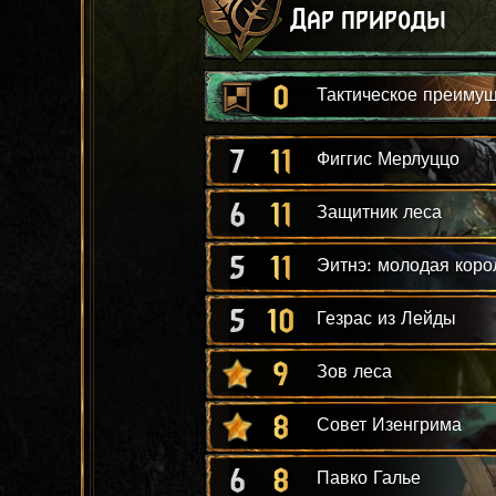
Дар природы
0
Тактическое преиму
7
11
Фиггис Мерлуццо
6
11
Защитник леса
5
11
Эитнэ: молодая коро
5
10
Гезрас из Лейды
9
Зов леса
8
Совет Изенгрима
6
8
Павко Галье