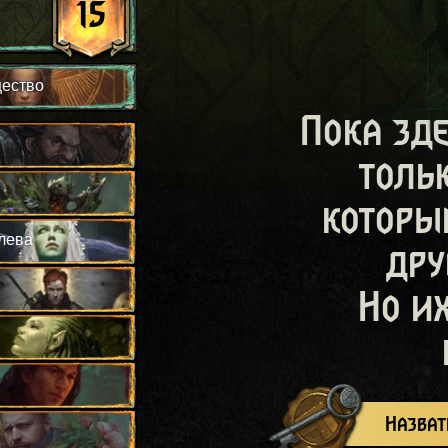
15
щество
Пока зд
толь
которы
лева
дру
Но и
Назват