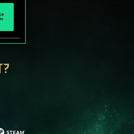
се
и»
Т?