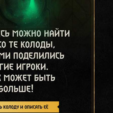
есь можно найти
ко те колоды,
ми поделились
гие игроки.
х может быть
больше!
ь колоду и описать её