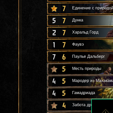
7
Единение с природо
5
7
Дунка
2
7
Харальд Горд
1
7
Фаувэ
7
6
Паулье Дальберг
5
Месть природы
4
5
Мародер из Махакам
4
5
Гамадриада
4
Забота дриады