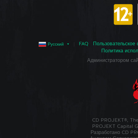
FAQ
Пользовательское 
Русский
Политика испол
Администратором са
CD PROJEKT®, The
PROJEKT Capital G
Разработано CD PRO