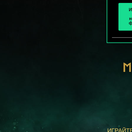
И
н
ф
М
ИГРАЙТЕ