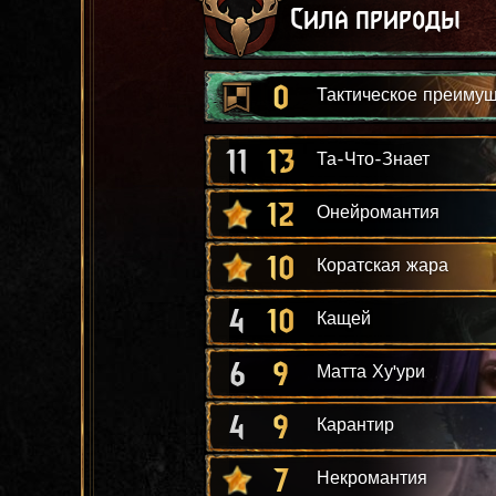
Сила природы
0
Тактическое преиму
11
13
Та-Что-Знает
12
Онейромантия
10
Коратская жара
4
10
Кащей
6
9
Матта Ху'ури
4
9
Карантир
7
Некромантия