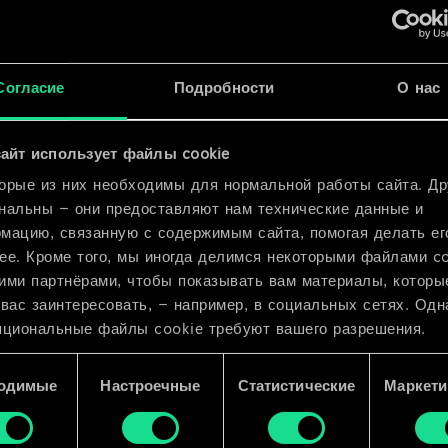
ьфара
ы
x
2
Согласие
Подробности
О нас
x
2
айт использует файлы cookie
орые из них необходимы для нормальной работы сайта. Др
нальны — они предоставляют нам технические данные и
мацию, связанную с содержимым сайта, помогая делать ег
ее. Кроме того, мы иногда делимся некоторыми файлами c
ими партнёрами, чтобы показывать вам материалы, которы
 вас заинтересовать, — например, в социальных сетях. Одн
пциональные файлы cookie требуют вашего разрешения.
 подробную информацию о том, как мы используем ваши 
одимые
Настроечные
Статистические
Маркети
e, и изменить связанные с ними параметры можно в меню
ройки» ниже.