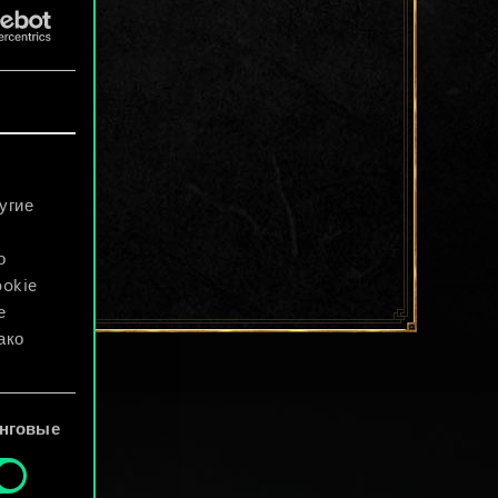
угие
о
ookie
е
ако
файлы
нговые