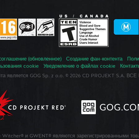
соглашение (обновленное)
Создание фан-контента
Поли
ьзования cookie
Уведомление о файлах cookie
Контакт
йта является GOG Sp. z o.o. © 2026 CD PROJEKT S.A. В
 Witcher® и GWENT® являются зарегистрированными тов