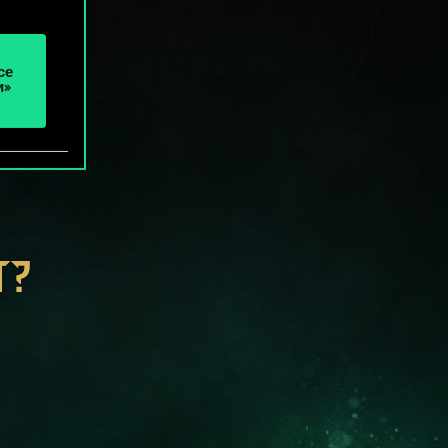
се
и»
Т?