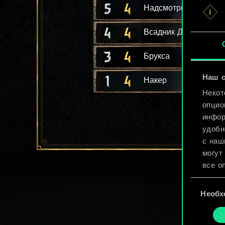
5
4
Надсмотрщица Нагл
4
4
Всадник Дикой Охот
3
4
Брукса
1
4
Наш с
Накер
Некот
опцио
инфор
удобн
с наш
могут
все о
Выбор
Найти
Необх
согласия
cooki
«Наст