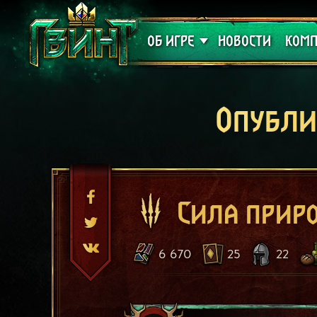
Поддержка
Алое
ОБ ИГРЕ
НОВОСТИ
КОМП
Опубли
Сила прир
6 670
25
22