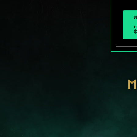
И
н
ф
М