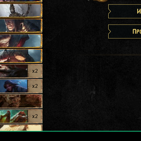
И
Пр
x
2
x
2
x
2