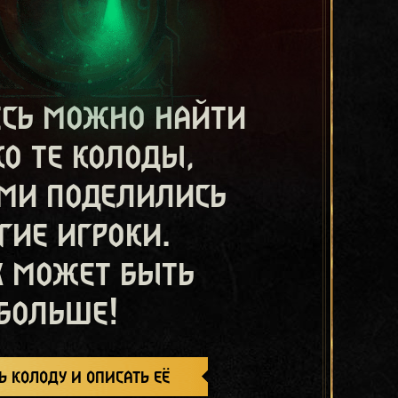
есь можно найти
ко те колоды,
ми поделились
гие игроки.
х может быть
больше!
ь колоду и описать её