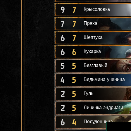
9
7
Крысоловка
7
7
Пряха
6
7
Шептуха
6
6
Кухарка
5
5
Безглавый
4
5
Ведьмина ученица
2
5
Гуль
2
5
Личинка эндриаги
6
4
Полуденница