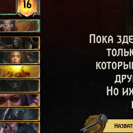
16
щество
Пока зд
толь
которы
дру
Но и
Назват