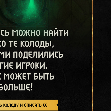
есь можно найти
ко те колоды,
ми поделились
гие игроки.
х может быть
больше!
ь колоду и описать её