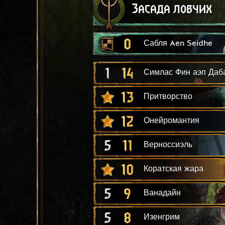
Засада ловчих
0
Сабля Aen Seidhe
1
14
Симлас Фин аэп Даб
13
Притворство
12
Онейромантия
5
11
Верноссиэль
10
Коратская жара
5
9
Ванадайн
5
8
Изенгрим