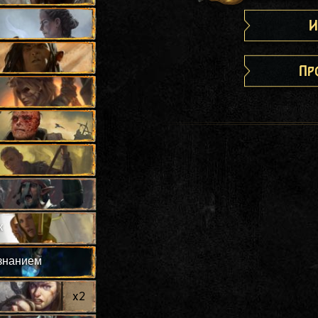
И
Пр
к
знанием
x
2