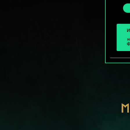
cooki
«Наст
И
н
ф
М