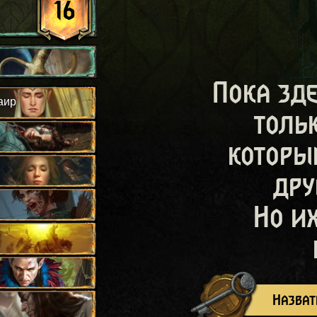
16
Пока зд
аир
толь
которы
дру
Но и
Назват