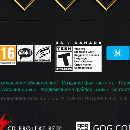
соглашение (обновленное)
Создание фан-контента
Поли
ьзования cookie
Уведомление о файлах cookie
Контакт
йта является GOG Sp. z o.o. © 2026 CD PROJEKT S.A. В