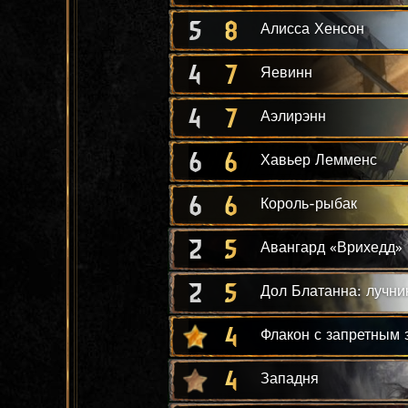
5
8
Алисса Хенсон
4
7
Яевинн
4
7
Аэлирэнн
6
6
Хавьер Лемменс
6
6
Король-рыбак
2
5
Авангард «Врихедд»
2
5
Дол Блатанна: лучни
4
Флакон с запретным 
4
Западня