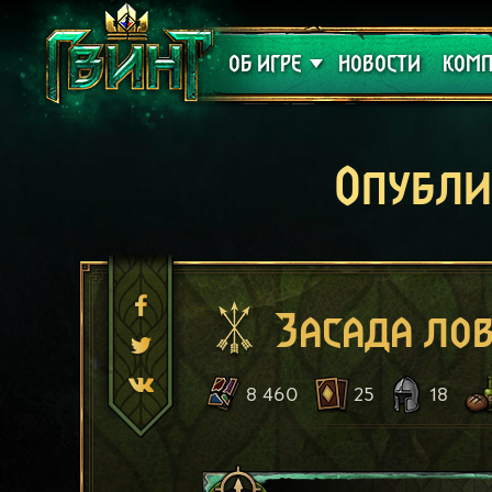
Поддержка
Алое
ОБ ИГРЕ
НОВОСТИ
КОМП
Опубли
Засада ло
8 460
25
18