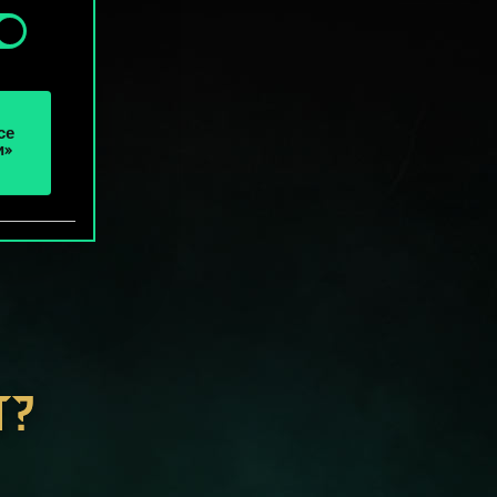
се
и»
Т?