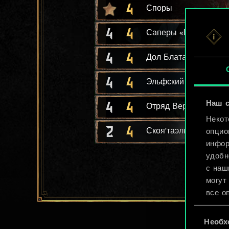
4
Споры
4
4
Саперы «Врихедд»
4
4
Дол Блатанна: стрел
4
4
Эльфский мастер ме
4
4
Наш с
Отряд Верноссиэль
Некот
2
4
Скоя'таэль-новичок
опцио
инфор
удобн
с наш
могут
все о
Выбор
Найти
Необх
согласия