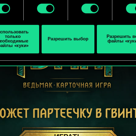
e, и изменить связанные с ними параметры можно в меню
ройки» ниже.
спользовать
только
Разрешить в
Разрешить выбор
еобходимые
файлы «кук
айлы «куки»
ОЖЕТ ПАРТЕЕЧКУ В ГВИН