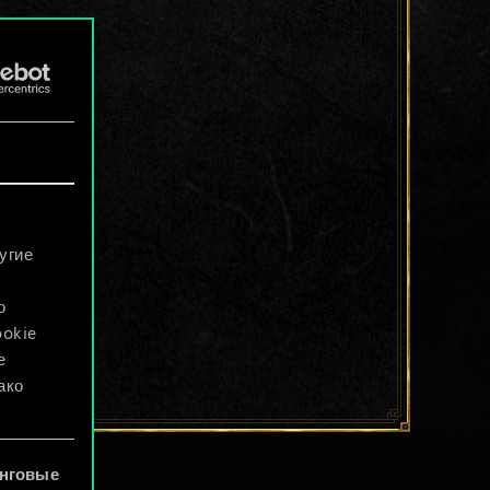
угие
о
ookie
е
ако
файлы
нговые