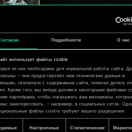
ок
x
2
Согласие
Подробности
О нас
ча
x
2
айт использует файлы cookie
орые из них необходимы для нормальной работы сайта. Др
нальны — они предоставляют нам технические данные и
мацию, связанную с содержимым сайта, помогая делать ег
ее. Кроме того, мы иногда делимся некоторыми файлами c
ими партнёрами, чтобы показывать вам материалы, которы
 вас заинтересовать, — например, в социальных сетях. Одн
пциональные файлы cookie требуют вашего разрешения.
 подробную информацию о том, как мы используем ваши 
одимые
Настроечные
Статистические
Маркети