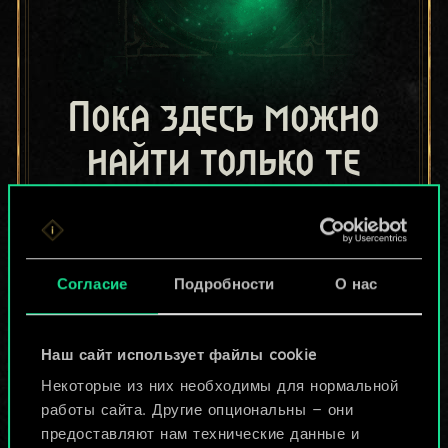
Пока здесь можно
найти только те
колоды, которыми
поделились другие
Согласие
Подробности
О нас
игроки.
Но их может быть
Наш сайт использует файлы cookie
больше!
Некоторые из них необходимы для нормальной
работы сайта. Другие опциональны — они
предоставляют нам технические данные и