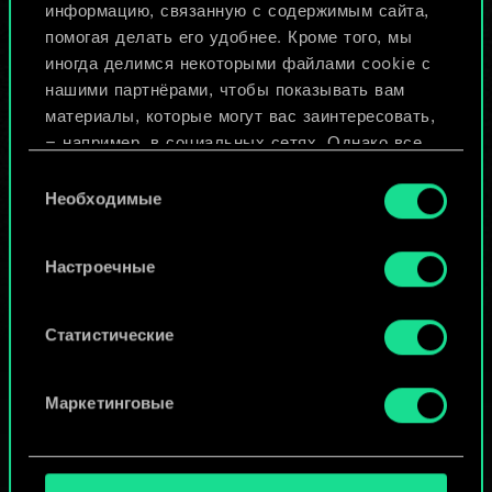
Назвать колоду и описать её
информацию, связанную с содержимым сайта,
помогая делать его удобнее. Кроме того, мы
иногда делимся некоторыми файлами cookie с
Изменить колоду
нашими партнёрами, чтобы показывать вам
материалы, которые могут вас заинтересовать,
ИЛИ
— например, в социальных сетях. Однако все
опциональные файлы cookie требуют вашего
Выбор
разрешения.
Необходимые
согласия
Просмотреть колоды
Найти подробную информацию о том, как мы
Настроечные
используем ваши файлы cookie, и изменить
связанные с ними параметры можно в меню
«Настройки» ниже.
Статистические
Маркетинговые