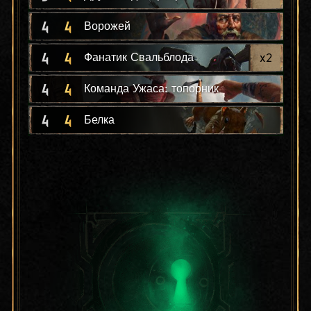
4
4
Ворожей
4
4
x
2
Фанатик Свальблода
4
4
Команда Ужаса: топорник
4
4
Белка