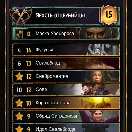
15
Ярость отцеубийцы
0
Маска Уробороса
4
14
Фукусья
6
13
Свальблод
12
Онейромантия
10
12
Сове
10
Коратская жара
9
Обряд Сигрдрифы
9
Идол Свальблода