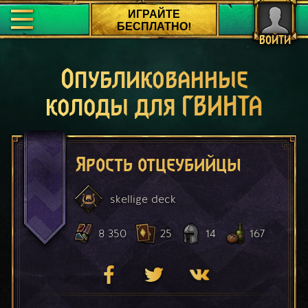
ИГРАЙТЕ
БЕСПЛАТНО!
ВОЙТИ
Опубликованные
колоды для ГВИНТА
Ярость отцеубийцы
skellige
deck
8 350
25
14
167