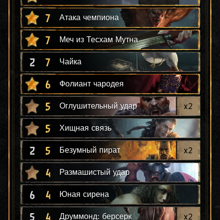
7
Атака чемпиона
7
Меч из Тесхам Мутна
2
7
Чайка
6
Фолиант чародея
5
x
2
Оглушительный удар
5
Хищная связь
2
5
x
2
Безумный пират
4
Размашистый удар
6
4
Юная сирена
5
4
x
2
Друммонд: берсерк