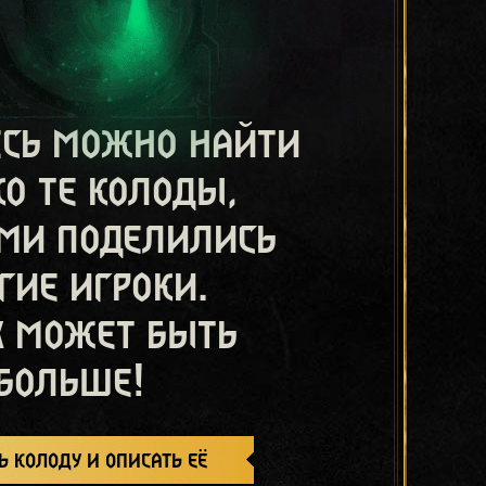
есь можно найти
ко те колоды,
ми поделились
гие игроки.
х может быть
больше!
ь колоду и описать её