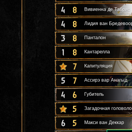
4
8
Вивиенна де Табрис
4
8
Лидия ван Бредевоо
3
8
Панталон
1
8
Кантарелла
7
Капитуляция
5
7
Ассирэ вар Анагыд
4
6
Губитель
5
Загадочная головол
6
5
Макси ван Деккар