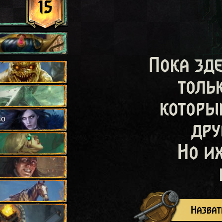
15
Пока зд
толь
которы
во
дру
Но и
Назват