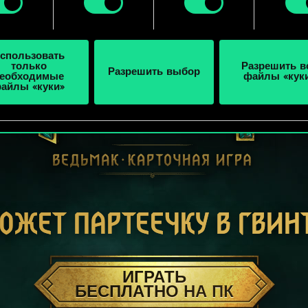
ройки» ниже.
спользовать
только
Разрешить в
Разрешить выбор
еобходимые
файлы «кук
айлы «куки»
ОЖЕТ ПАРТЕЕЧКУ В ГВИН
ИГРАТЬ
БЕСПЛАТНО НА ПК