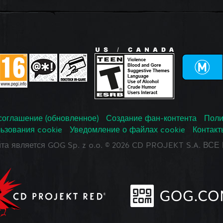
соглашение (обновленное)
Создание фан-контента
Поли
ьзования cookie
Уведомление о файлах cookie
Контакт
йта является GOG Sp. z o.o. © 2026 CD PROJEKT S.A. В