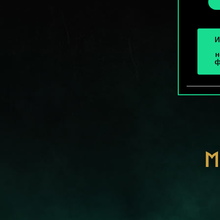
«Наст
И
н
ф
М