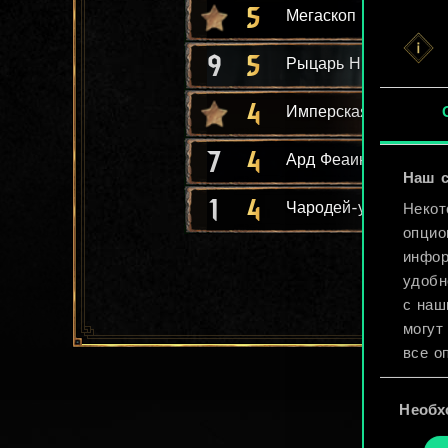
5
Мегаскоп
9
5
Рыцарь Нильфгаард
4
Имперская дипломат
7
4
Ард Феаинн: черепа
Наш с
1
4
Чародей-убийца
Некот
опцио
инфор
удобн
с наш
могут
все о
Выбор
Найти
Необх
согласия
cooki