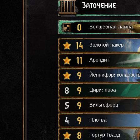
Заточение
0
Волшебная лампа
14
Золотой накер
11
Арондит
9
Йеннифэр: колдовст
8
9
Цири: нова
5
9
Вильгефорц
4
9
Плотва
8
Гортур Гваэд