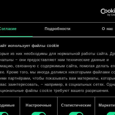
x
2
а
x
2
ия
Согласие
Подробности
О нас
ха
айт использует файлы cookie
x
2
орые из них необходимы для нормальной работы сайта. Др
нальны — они предоставляют нам технические данные и
мацию, связанную с содержимым сайта, помогая делать ег
ее. Кроме того, мы иногда делимся некоторыми файлами c
ими партнёрами, чтобы показывать вам материалы, которы
 вас заинтересовать, — например, в социальных сетях. Одн
пциональные файлы cookie требуют вашего разрешения.
 подробную информацию о том, как мы используем ваши 
одимые
Настроечные
Статистические
Маркети
e, и изменить связанные с ними параметры можно в меню