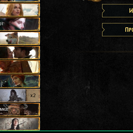
И
рт
Пр
x
2
омка