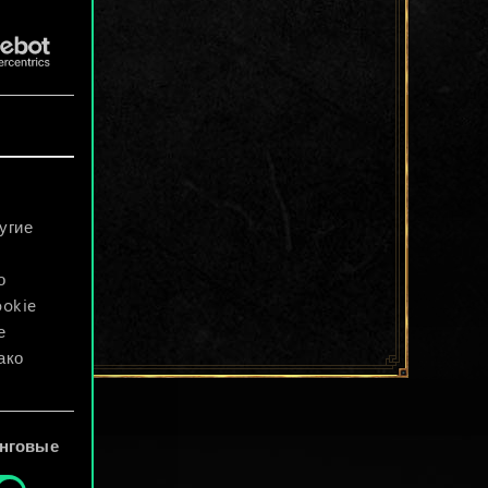
угие
о
ookie
е
ако
файлы
нговые