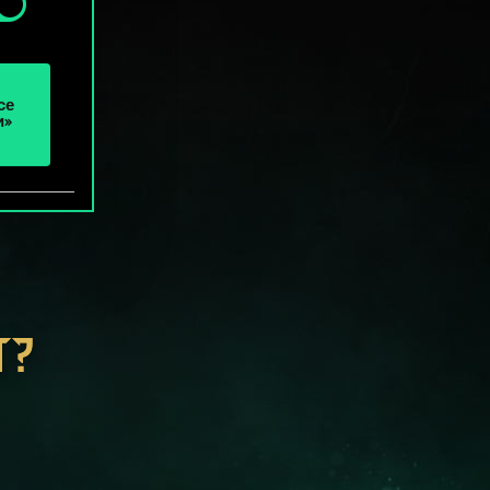
се
и»
Т?