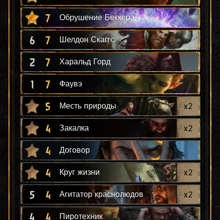
7
Обрушение Беккера
6
7
Шелдон Скаггс
2
7
Харальд Горд
1
7
Фаувэ
5
x
2
Месть природы
4
x
2
Закалка
4
Договор
4
x
2
Круг жизни
5
4
x
2
Агитатор краснолюдов
4
4
Пиротехник