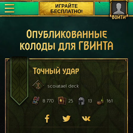
ИГРАЙТЕ
БЕСПЛАТНО!
ВОЙТИ
Опубликованные
колоды для ГВИНТА
Точный удар
scoiatael
deck
8 770
25
13
161