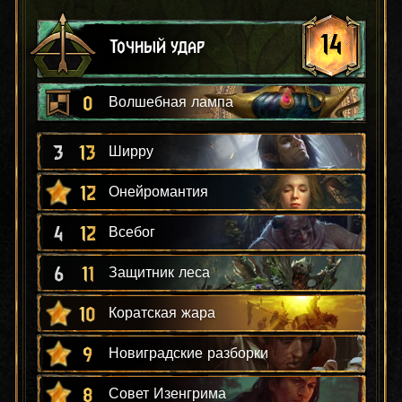
14
Точный удар
0
Волшебная лампа
3
13
Ширру
12
Онейромантия
4
12
Всебог
6
11
Защитник леса
10
Коратская жара
9
Новиградские разборки
8
Совет Изенгрима