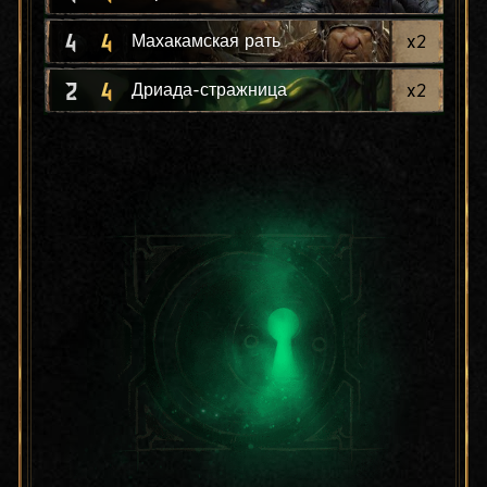
4
4
x
2
Махакамская рать
2
4
x
2
Дриада-стражница