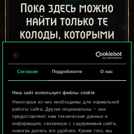
Пока здесь можно
найти только те
колоды, которыми
поделились другие
игроки.
Но их может быть
Согласие
Подробности
О нас
больше!
Наш сайт использует файлы cookie
Некоторые из них необходимы для нормальной
Назвать колоду и описать её
работы сайта. Другие опциональны — они
предоставляют нам технические данные и
информацию, связанную с содержимым сайта,
Изменить колоду
помогая делать его удобнее. Кроме того, мы