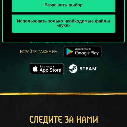
Разрешить выбор
МОЖЕТ ПАРТЕЕЧКУ В ГВИНТ?
Использовать только необходимые файлы
ИГРАТЬ
«куки»
БЕСПЛАТНО НА ПК
В этой игре есть встроенные покупки
ИГРАЙТЕ ТАКЖЕ НА:
СЛЕДИТЕ ЗА НАМИ