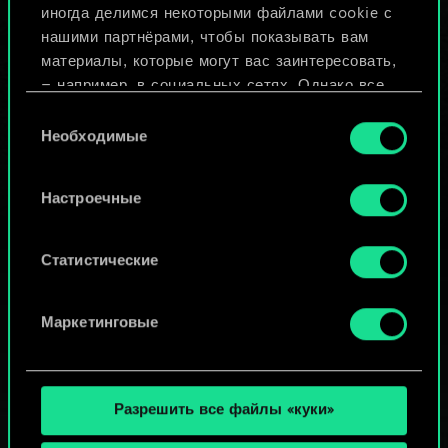
иногда делимся некоторыми файлами cookie с
ИЛИ
нашими партнёрами, чтобы показывать вам
материалы, которые могут вас заинтересовать,
— например, в социальных сетях. Однако все
Просмотреть колоды
опциональные файлы cookie требуют вашего
Выбор
разрешения.
Необходимые
согласия
Найти подробную информацию о том, как мы
Настроечные
используем ваши файлы cookie, и изменить
связанные с ними параметры можно в меню
«Настройки» ниже.
Статистические
Маркетинговые
Разрешить все файлы «куки»