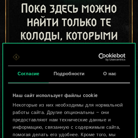
Пока здесь можно
найти только те
колоды, которыми
поделились другие
игроки.
Но их может быть
Согласие
Подробности
О нас
больше!
Наш сайт использует файлы cookie
Некоторые из них необходимы для нормальной
Назвать колоду и описать её
работы сайта. Другие опциональны — они
предоставляют нам технические данные и
информацию, связанную с содержимым сайта,
Изменить колоду
помогая делать его удобнее. Кроме того, мы