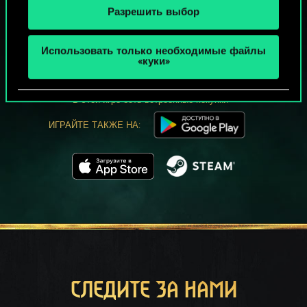
Разрешить выбор
МОЖЕТ ПАРТЕЕЧКУ В ГВИНТ?
Использовать только необходимые файлы
ИГРАТЬ
«куки»
БЕСПЛАТНО НА ПК
В этой игре есть встроенные покупки
ИГРАЙТЕ ТАКЖЕ НА:
СЛЕДИТЕ ЗА НАМИ