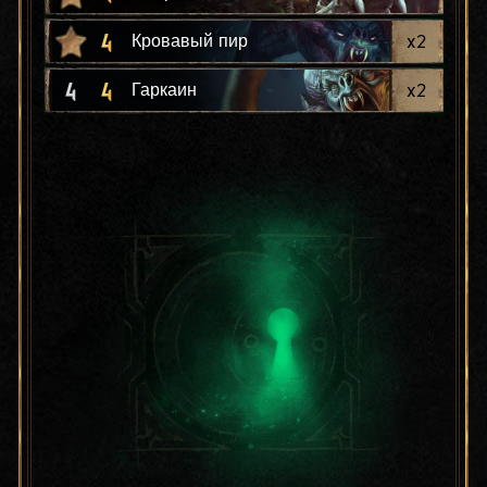
4
x
2
Кровавый пир
4
4
x
2
Гаркаин