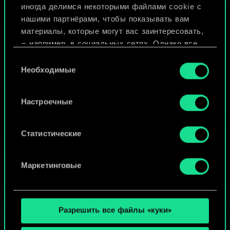
иногда делимся некоторыми файлами cookie с
ИЛИ
нашими партнёрами, чтобы показывать вам
материалы, которые могут вас заинтересовать,
— например, в социальных сетях. Однако все
Просмотреть колоды
опциональные файлы cookie требуют вашего
Выбор
разрешения.
Необходимые
согласия
Найти подробную информацию о том, как мы
Настроечные
используем ваши файлы cookie, и изменить
связанные с ними параметры можно в меню
«Настройки» ниже.
Статистические
Маркетинговые
Разрешить все файлы «куки»