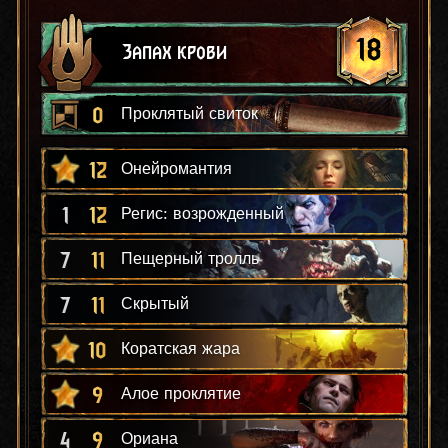
18
Запах крови
0
Проклятый свиток
12
Онейромантия
1
12
Регис: возрожденный
7
11
Пещерный тролль
7
11
Скрытый
10
Коратская жара
9
Алое проклятие
4
9
Ориана