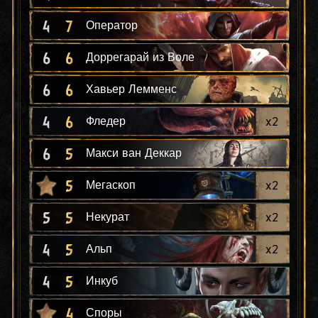
4
7
Оператор
6
6
Доррегарай из Воле
6
6
Хавьер Лемменс
4
6
x
2
Фледер
6
5
Макси ван Деккар
5
x
2
Мегаскоп
5
5
x
2
Некурат
4
5
x
2
Альп
4
5
Инкуб
4
Споры