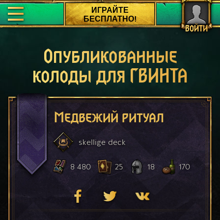
ИГРАЙТЕ
БЕСПЛАТНО!
ВОЙТИ
Опубликованные
колоды для ГВИНТА
Медвежий ритуал
skellige
deck
8 480
25
18
170