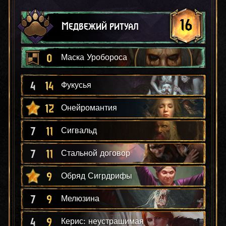
16
Медвежий ритуал
0
Маска Уробороса
4
14
Фукусья
12
Онейромантия
7
11
Сигвальд
7
11
Стальной договор
9
Обряд Сигрдрифы
7
9
Мелюзина
4
9
Керис: неустрашимая