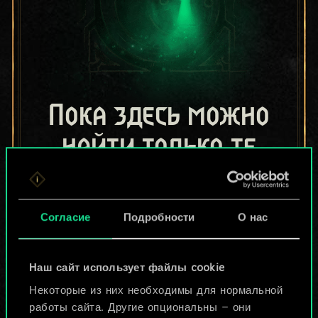
Пока здесь можно
найти только те
колоды, которыми
поделились другие
Согласие
Подробности
О нас
игроки.
Но их может быть
Наш сайт использует файлы cookie
Некоторые из них необходимы для нормальной
больше!
работы сайта. Другие опциональны — они