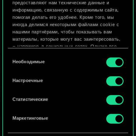
предоставляют нам технические данные и
информацию, связанную с содержимым сайта,
Назвать колоду и описать её
помогая делать его удобнее. Кроме того, мы
иногда делимся некоторыми файлами cookie с
нашими партнёрами, чтобы показывать вам
Изменить колоду
материалы, которые могут вас заинтересовать,
— например, в социальных сетях. Однако все
ИЛИ
опциональные файлы cookie требуют вашего
Выбор
разрешения.
Необходимые
согласия
Просмотреть колоды
Найти подробную информацию о том, как мы
Настроечные
используем ваши файлы cookie, и изменить
связанные с ними параметры можно в меню
«Настройки» ниже.
Статистические
Маркетинговые