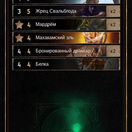
3
5
x
2
Жрец Свальблода
4
x
2
Мардрём
4
Махакамский эль
4
4
x
2
Бронированный драккар
4
4
Белка