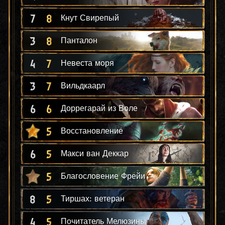
7
8
Кнут Свирепый
3
8
Панталон
4
7
Невеста моря
3
7
Вильдкаарл
6
6
Доррегарай из Воле
5
Восстановление
6
5
Макси ван Деккар
5
Благословение Фрейи
8
5
Тиршах: ветеран
4
5
Почитатель Мелюзины