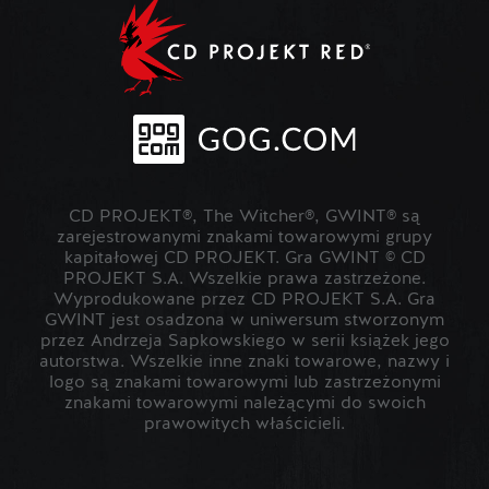
CD PROJEKT®, The Witcher®, GWINT® są
zarejestrowanymi znakami towarowymi grupy
kapitałowej CD PROJEKT. Gra GWINT © CD
PROJEKT S.A. Wszelkie prawa zastrzeżone.
Wyprodukowane przez CD PROJEKT S.A. Gra
GWINT jest osadzona w uniwersum stworzonym
przez Andrzeja Sapkowskiego w serii książek jego
autorstwa. Wszelkie inne znaki towarowe, nazwy i
logo są znakami towarowymi lub zastrzeżonymi
znakami towarowymi należącymi do swoich
prawowitych właścicieli.