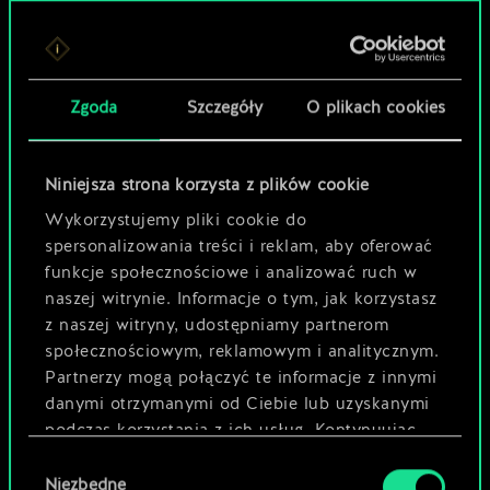
Zgoda
Szczegóły
O plikach cookies
Niniejsza strona korzysta z plików cookie
Wykorzystujemy pliki cookie do
spersonalizowania treści i reklam, aby oferować
funkcje społecznościowe i analizować ruch w
naszej witrynie. Informacje o tym, jak korzystasz
z naszej witryny, udostępniamy partnerom
społecznościowym, reklamowym i analitycznym.
Partnerzy mogą połączyć te informacje z innymi
danymi otrzymanymi od Ciebie lub uzyskanymi
podczas korzystania z ich usług. Kontynuując
korzystanie z naszej witryny, zgadasz się na
Wybór
używanie plików cookie.
Niezbędne