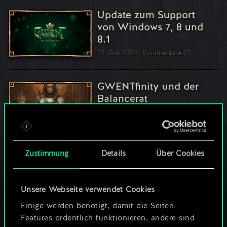
Update zum Support
von Windows 7, 8 und
8.1
27. Juni 2024
Kommentare (0)
GWENTfinity und der
Balancerat
30. Januar 2024
Kommentare (1)
Zustimmung
Details
Über Cookies
Die November-Saison
hat begonnen
15. November 2023
Kommentare (0)
Unsere Webseite verwendet Cookies
Einige werden benötigt, damit die Seiten-
Features ordentlich funktionieren, andere sind