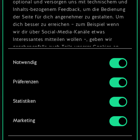
Die Oktober-Saison ist
optional und versorgen uns mit technischem und
da!
Inhalts-bezogenem Feedback, um die Bedienung
der Seite für dich angenehmer zu gestalten. Um
17. Oktober 2023
Kommentare (0)
dich besser zu erreichen – zum Beispiel wenn
wir dir über Social-Media-Kanäle etwas
Interessantes mitteilen wollen –, geben wir
gegebenenfalls auch Teile unserer Cookies an
unsere Partner weiter. Jeder dieser optionalen
Einwilligungsauswahl
Cookies erfordert allerdings deine Zustimmung.
Notwendig
Alle Details zu unserer Nutzung von Cookies
Präferenzen
findest du unten im Menü „Einstellungen“, wo
du, falls gewünscht, auch alle Einstellungen rund
um das Thema Cookies ändern kannst.
Statistiken
Marketing
WIE WÄR’S MIT EINER RUNDE GWENT?
KOSTENLOS AUF