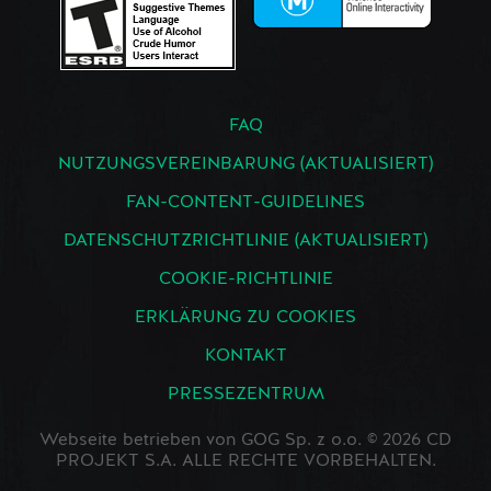
FAQ
NUTZUNGSVEREINBARUNG (AKTUALISIERT)
FAN-CONTENT-GUIDELINES
DATENSCHUTZRICHTLINIE (AKTUALISIERT)
COOKIE-RICHTLINIE
ERKLÄRUNG ZU COOKIES
KONTAKT
PRESSEZENTRUM
Webseite betrieben von GOG Sp. z o.o. © 2026 CD
PROJEKT S.A. ALLE RECHTE VORBEHALTEN.