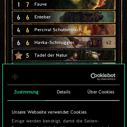
1
7
Fauve
6
6
Enteber
4
6
Percival Schuttenbach
6
6
x
2
Havka-Schmuggler
5
Tadel der Natur
4
5
x
2
Mahakam-Brigant
4
5
x
2
Dryaden-Waldläufer
Zustimmung
Details
Über Cookies
5
4
x
2
Bergarbeiter
4
4
Vrihedd-Sappeure
Unsere Webseite verwendet Cookies
4
4
x
2
Dol Blathanna: Pfeile
Einige werden benötigt, damit die Seiten-