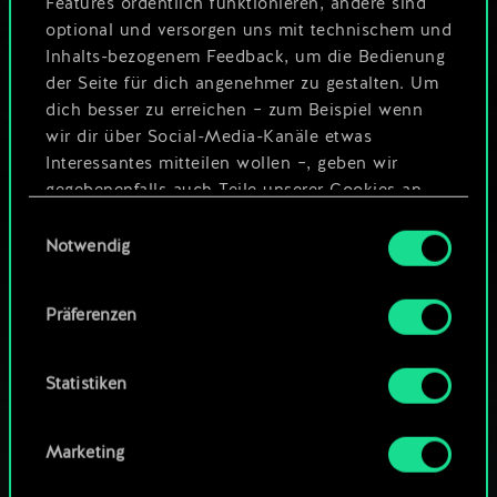
Features ordentlich funktionieren, andere sind
4
4
Waldflüsterer
optional und versorgen uns mit technischem und
Inhalts-bezogenem Feedback, um die Bedienung
3
4
x
2
Abgerichteter Falke
der Seite für dich angenehmer zu gestalten. Um
dich besser zu erreichen – zum Beispiel wenn
wir dir über Social-Media-Kanäle etwas
Interessantes mitteilen wollen –, geben wir
gegebenenfalls auch Teile unserer Cookies an
unsere Partner weiter. Jeder dieser optionalen
Einwilligungsauswahl
Cookies erfordert allerdings deine Zustimmung.
Notwendig
Alle Details zu unserer Nutzung von Cookies
Präferenzen
findest du unten im Menü „Einstellungen“, wo
du, falls gewünscht, auch alle Einstellungen rund
um das Thema Cookies ändern kannst.
Statistiken
Marketing
WIE WÄR’S MIT EINER RUNDE GWENT?