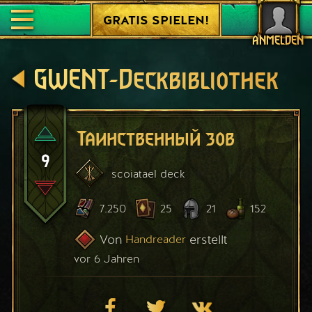
GRATIS SPIELEN!
ANMELDEN
GWENT-Deckbibliothek
Таинственный зов
9
scoiatael
deck
7.250
25
21
152
Von
erstellt
Handreader
vor 6 Jahren