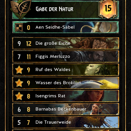
15
Gabe der Natur
0
Aen Seidhe-Säbel
9
12
Die große Eiche
7
11
Figgis Merluzzo
9
Ruf des Waldes
9
Wasser des Brokilon
8
Isengrims Rat
6
8
Barnabas Beckenbauer
5
7
Die Trauerweide