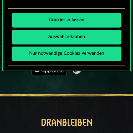
WIE WÄR’S MIT EINER RUNDE GWENT?
Cookies zulassen
KOSTENLOS AUF
PC SPIELEN
Auswahl erlauben
Das Spiel bietet Ingame-Käufe
SPIELE AUCH AUF:
Nur notwendige Cookies verwenden
DRANBLEIBEN