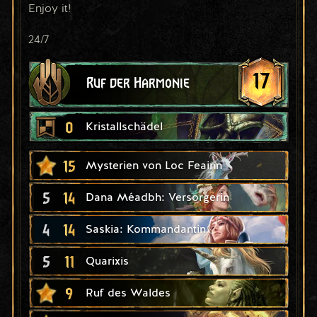
Enjoy it!
24/7
17
Ruf der Harmonie
0
Kristallschädel
15
Mysterien von Loc Feainn
5
14
Dana Méadbh: Versorgerin
4
14
Saskia: Kommandantin
5
11
Quarixis
9
Ruf des Waldes