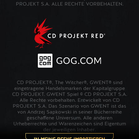
PROJEKT S.A. ALLE RECHTE VORBEHALTEN.
CD PROJEKT®, The Witcher®, GWENT® sind
eingetragene Handelsmarken der Kapitalgruppe
CD PROJEKT. GWENT Spiel © CD PROJEKT S.A.
Alle Rechte vorbehalten. Entwickelt von CD
PROJEKT S.A. Das Szenario von GWENT ist das
von Andrzej Sapkowski in seiner Bücherreihe
geschaffene Universum. Alle anderen
Urheberrechte und Warenzeichen sind Eigentum
der jeweiligen Inhaber.