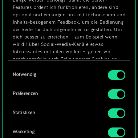
Einige werden benötigt, damit die Seiten-
4
4
Zwergen-Berserker
Features ordentlich funktionieren, andere sind
optional und versorgen uns mit technischem und
4
4
x
2
Chamäleon
Inhalts-bezogenem Feedback, um die Bedienung
der Seite für dich angenehmer zu gestalten. Um
3
4
Abgerichteter Falke
dich besser zu erreichen – zum Beispiel wenn
wir dir über Social-Media-Kanäle etwas
Interessantes mitteilen wollen –, geben wir
gegebenenfalls auch Teile unserer Cookies an
unsere Partner weiter. Jeder dieser optionalen
Einwilligungsauswahl
Cookies erfordert allerdings deine Zustimmung.
Notwendig
Alle Details zu unserer Nutzung von Cookies
Präferenzen
findest du unten im Menü „Einstellungen“, wo
du, falls gewünscht, auch alle Einstellungen rund
um das Thema Cookies ändern kannst.
Statistiken
Marketing