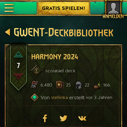
GRATIS SPIELEN!
ANMELDEN
GWENT-Deckbibliothek
harmony 2024
7
scoiatael
deck
6.480
25
22
166
Von
erstellt
stellinka
vor 3 Jahren