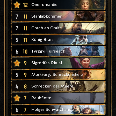
12
Oneiromantie
7
11
Stahlabkommen
7
11
Crach an Craite
5
11
König Bran
6
10
Tyrggvi Tuirseach
9
Sigrdrifas Ritual
5
9
Morkvarg: Schreckensherz
4
8
Schrecken der Meere
7
Raubflotte
6
7
Holger Schwarzhand