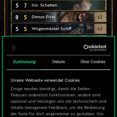
5
7
Iris: Schatten
8
5
x
2
Dimun-Pirat
5
5
x
2
Wogenmäntel-Schiff
4
5
x
2
An-Craite-Plünderer
3
5
x
2
Dimun-Schmuggler
Zustimmung
Details
Über Cookies
5
4
x
2
Tuirseach-Angreiferin
4
4
x
2
Dimun-Korsar
Unsere Webseite verwendet Cookies
3
4
x
2
Schreckensrotte-Piratin
Einige werden benötigt, damit die Seiten-
Features ordentlich funktionieren, andere sind
optional und versorgen uns mit technischem und
Inhalts-bezogenem Feedback, um die Bedienung
der Seite für dich angenehmer zu gestalten. Um