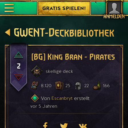
GRATIS SPIELEN!
ANMELDEN
GWENT-Deckbibliothek
[BG] King Bran - Pirates
2
skellige
deck
8.120
25
22
166
Von
erstellt
Escanbryt
vor 5 Jahren