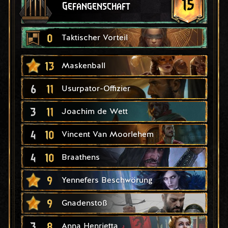
15
Gefangenschaft
0
Taktischer Vorteil
13
Maskenball
6
11
Usurpator-Offizier
3
11
Joachim de Wett
4
10
Vincent Van Moorlehem
4
10
Braathens
9
Yennefers Beschwörung
9
Gnadenstoß
3
8
Anna Henrietta