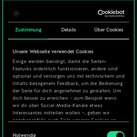
Bis jetzt ist dies nur
ein geteilter Satz
Zustimmung
Details
Über Cookies
Karten.
Wo es doch so viel
Unsere Webseite verwendet Cookies
mehr sein kann!
Einige werden benötigt, damit die Seiten-
Features ordentlich funktionieren, andere sind
optional und versorgen uns mit technischem und
Inhalts-bezogenem Feedback, um die Bedienung
Deck benennen und Leitfaden
der Seite für dich angenehmer zu gestalten. Um
erstellen
dich besser zu erreichen – zum Beispiel wenn
wir dir über Social-Media-Kanäle etwas
Interessantes mitteilen wollen –, geben wir
Deck bearbeiten
gegebenenfalls auch Teile unserer Cookies an
unsere Partner weiter. Jeder dieser optionalen
Einwilligungsauswahl
ODER
Cookies erfordert allerdings deine Zustimmung.
Notwendig