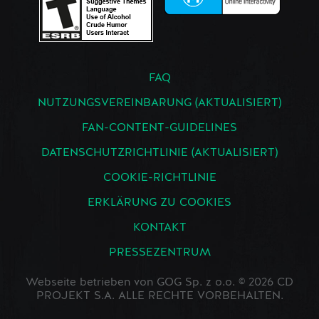
FAQ
NUTZUNGSVEREINBARUNG (AKTUALISIERT)
FAN-CONTENT-GUIDELINES
DATENSCHUTZRICHTLINIE (AKTUALISIERT)
COOKIE-RICHTLINIE
ERKLÄRUNG ZU COOKIES
KONTAKT
PRESSEZENTRUM
Webseite betrieben von GOG Sp. z o.o. © 2026 CD
PROJEKT S.A. ALLE RECHTE VORBEHALTEN.