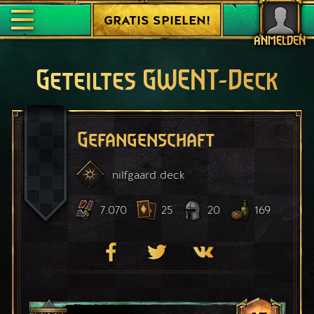
GRATIS SPIELEN!
ANMELDEN
Geteiltes GWENT-Deck
Gefangenschaft
nilfgaard
deck
7.070
25
20
169