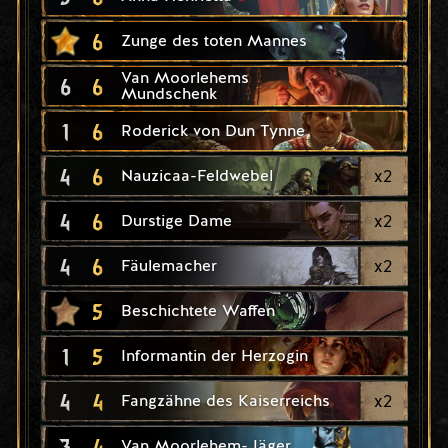
6
Zunge des toten Mannes
Van Moorlehems
6
6
Mundschenk
1
6
Roderick von Dun Tynne
4
6
x
2
Nauzicaa-Feldwebel
4
6
x
2
Durstige Dame
4
6
x
2
Fäulemacher
5
Beschichtete Waffen
1
5
Informantin der Herzogin
4
4
x
2
Fangzähne des Kaiserreichs
3
4
Van Moorlehem-Jäger