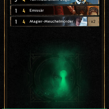
1
4
Emissär
1
4
x
2
Magier-Meuchelmörder