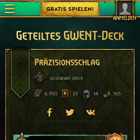
GRATIS SPIELEN!
ANMELDEN
Geteiltes GWENT-Deck
Präzisionsschlag
scoiatael
deck
6.950
25
14
165