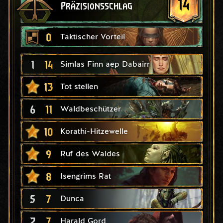
14
Präzisionsschlag
0
Taktischer Vorteil
1
14
Simlas Finn aep Dabairr
13
Tot stellen
6
11
Waldbeschützer
10
Korathi-Hitzewelle
9
Ruf des Waldes
8
Isengrims Rat
5
7
Dunca
2
7
Harald Gord