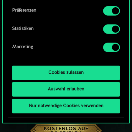
Community-Decks durchsuchen
Alle Details zu unserer Nutzung von Cookies
Präferenzen
findest du unten im Menü „Einstellungen“, wo
du, falls gewünscht, auch alle Einstellungen rund
um das Thema Cookies ändern kannst.
Statistiken
Marketing
Cookies zulassen
Auswahl erlauben
Nur notwendige Cookies verwenden
WIE WÄR’S MIT EINER RUNDE GWENT?
KOSTENLOS AUF