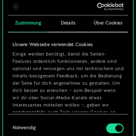
ein geteilter Satz
Karten.
Zustimmung
Details
Über Cookies
Wo es doch so viel
Unsere Webseite verwendet Cookies
mehr sein kann!
Einige werden benötigt, damit die Seiten-
Features ordentlich funktionieren, andere sind
optional und versorgen uns mit technischem und
Deck benennen und Leitfaden
Inhalts-bezogenem Feedback, um die Bedienung
erstellen
der Seite für dich angenehmer zu gestalten. Um
dich besser zu erreichen – zum Beispiel wenn
wir dir über Social-Media-Kanäle etwas
Deck bearbeiten
Interessantes mitteilen wollen –, geben wir
gegebenenfalls auch Teile unserer Cookies an
ODER
unsere Partner weiter. Jeder dieser optionalen
Einwilligungsauswahl
Cookies erfordert allerdings deine Zustimmung.
Notwendig