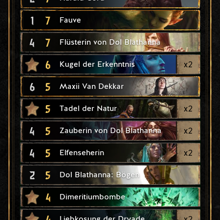
1
7
Fauve
4
7
Flüsterin von Dol Blathanna
6
x
2
Kugel der Erkenntnis
6
5
Maxii Van Dekkar
5
x
2
Tadel der Natur
4
5
x
2
Zauberin von Dol Blathanna
4
5
x
2
Elfenseherin
2
5
Dol Blathanna: Bögen
4
Dimeritiumbombe
4
x
2
Liebkosung der Dryade