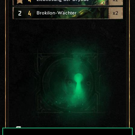
2
4
x
2
Brokilon-Wächter
Bis jetzt ist dies nur