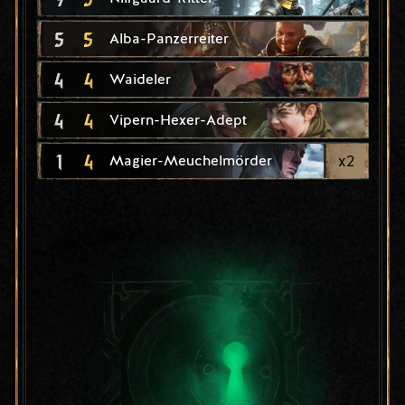
5
5
Alba-Panzerreiter
4
4
Waideler
4
4
Vipern-Hexer-Adept
1
4
x
2
Magier-Meuchelmörder