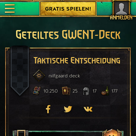
GRATIS SPIELEN!
ANMELDEN
Geteiltes GWENT-Deck
Taktische Entscheidung
nilfgaard
deck
10.250
25
17
177