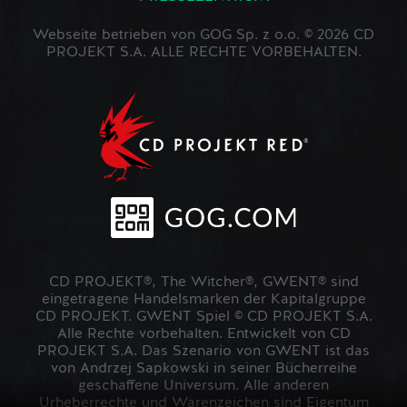
Webseite betrieben von GOG Sp. z o.o. © 2026 CD
PROJEKT S.A. ALLE RECHTE VORBEHALTEN.
CD PROJEKT®, The Witcher®, GWENT® sind
eingetragene Handelsmarken der Kapitalgruppe
CD PROJEKT. GWENT Spiel © CD PROJEKT S.A.
Alle Rechte vorbehalten. Entwickelt von CD
PROJEKT S.A. Das Szenario von GWENT ist das
von Andrzej Sapkowski in seiner Bücherreihe
geschaffene Universum. Alle anderen
Urheberrechte und Warenzeichen sind Eigentum