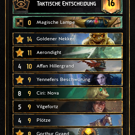
16
Taktische Entscheidung
0
Magische Lampe
14
Goldener Nekker
11
Aerondight
4
10
Affan Hillergrand
9
Yennefers Beschwörung
8
9
Ciri: Nova
5
9
Vilgefortz
4
9
Plötze
8
Gorthur Gvaed