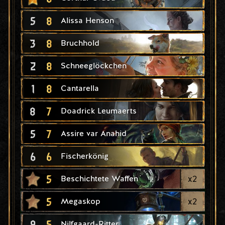
5
8
Alissa Henson
3
8
Bruchhold
2
8
Schneeglöckchen
1
8
Cantarella
8
7
Doadrick Leumaerts
5
7
Assire var Anahid
6
6
Fischerkönig
5
x
2
Beschichtete Waffen
5
x
2
Megaskop
9
5
Nilfgaard-Ritter