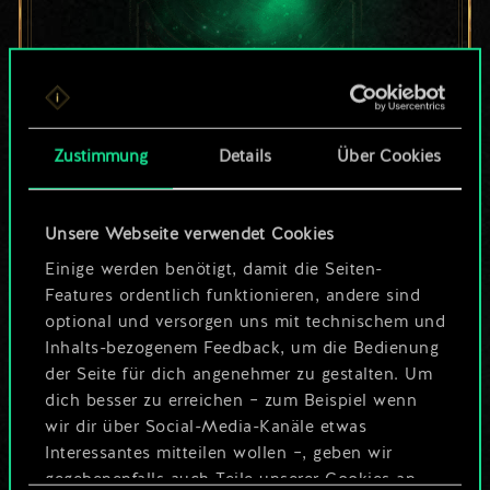
Bis jetzt ist dies nur
Zustimmung
Details
Über Cookies
ein geteilter Satz
Karten.
Unsere Webseite verwendet Cookies
Wo es doch so viel
Einige werden benötigt, damit die Seiten-
Features ordentlich funktionieren, andere sind
mehr sein kann!
optional und versorgen uns mit technischem und
Inhalts-bezogenem Feedback, um die Bedienung
der Seite für dich angenehmer zu gestalten. Um
dich besser zu erreichen – zum Beispiel wenn
Deck benennen und Leitfaden
wir dir über Social-Media-Kanäle etwas
erstellen
Interessantes mitteilen wollen –, geben wir
gegebenenfalls auch Teile unserer Cookies an