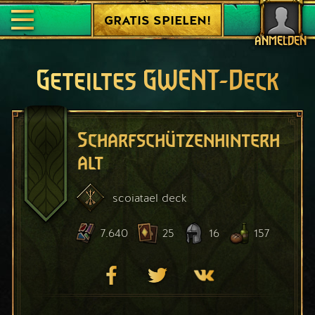
GRATIS SPIELEN!
ANMELDEN
Geteiltes GWENT-Deck
Scharfschützenhinterh
alt
scoiatael
deck
7.640
25
16
157