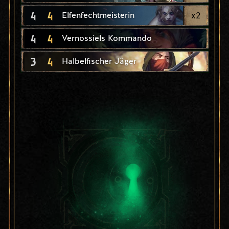
4
4
x
2
Elfenfechtmeisterin
4
4
Vernossiels Kommando
3
4
Halbelfischer Jäger