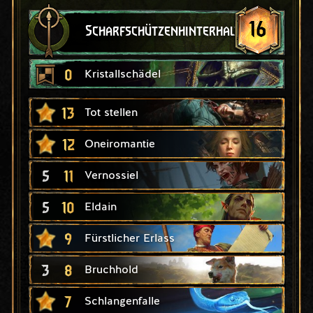
16
Scharfschützenhinterhalt
0
Kristallschädel
13
Tot stellen
12
Oneiromantie
5
11
Vernossiel
5
10
Eldain
9
Fürstlicher Erlass
3
8
Bruchhold
7
Schlangenfalle