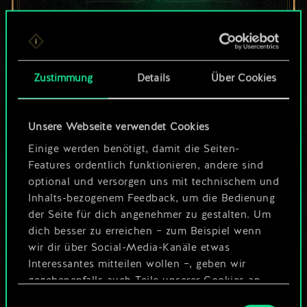
Bis jetzt ist dies nur
ein geteilter Satz
Zustimmung
Details
Über Cookies
Karten.
Unsere Webseite verwendet Cookies
Wo es doch so viel
Einige werden benötigt, damit die Seiten-
mehr sein kann!
Features ordentlich funktionieren, andere sind
optional und versorgen uns mit technischem und
Inhalts-bezogenem Feedback, um die Bedienung
Deck benennen und Leitfaden
der Seite für dich angenehmer zu gestalten. Um
dich besser zu erreichen – zum Beispiel wenn
erstellen
wir dir über Social-Media-Kanäle etwas
Interessantes mitteilen wollen –, geben wir
Deck bearbeiten
gegebenenfalls auch Teile unserer Cookies an
unsere Partner weiter. Jeder dieser optionalen
Einwilligungsauswahl