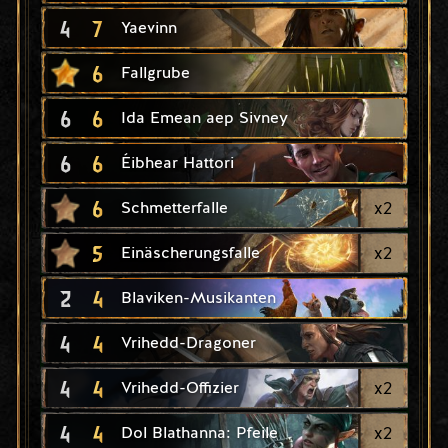
4
7
Yaevinn
6
Fallgrube
6
6
Ida Emean aep Sivney
6
6
Éibhear Hattori
6
x
2
Schmetterfalle
5
x
2
Einäscherungsfalle
2
4
Blaviken-Musikanten
4
4
Vrihedd-Dragoner
4
4
x
2
Vrihedd-Offizier
4
4
x
2
Dol Blathanna: Pfeile