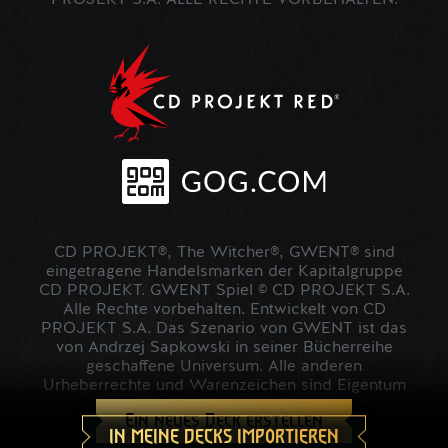
PROJEKT S.A. ALLE RECHTE VORBEHALTEN.
CD PROJEKT®, The Witcher®, GWENT® sind
eingetragene Handelsmarken der Kapitalgruppe
CD PROJEKT. GWENT Spiel © CD PROJEKT S.A.
Alle Rechte vorbehalten. Entwickelt von CD
PROJEKT S.A. Das Szenario von GWENT ist das
von Andrzej Sapkowski in seiner Bücherreihe
geschaffene Universum. Alle anderen
Urheberrechte und Warenzeichen sind Eigentum
der jeweiligen Inhaber.
Ein neues Deck erstellen
IN MEINE DECKS IMPORTIEREN