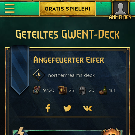
GRATIS SPIELEN!
ANMELDEN
Geteiltes GWENT-Deck
Angefeuerter Eifer
northernrealms
deck
9.120
25
20
161