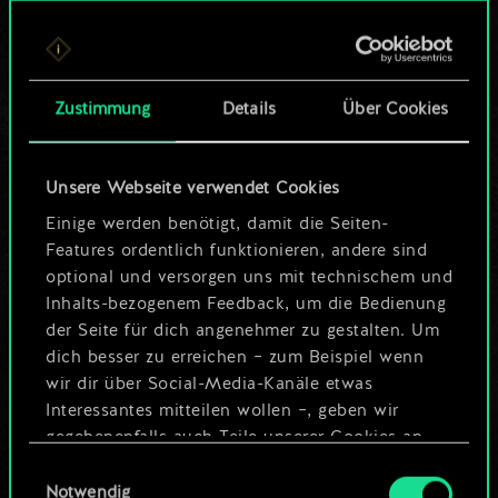
Bis jetzt ist dies nur
ein geteilter Satz
Zustimmung
Details
Über Cookies
Karten.
Wo es doch so viel
Unsere Webseite verwendet Cookies
mehr sein kann!
Einige werden benötigt, damit die Seiten-
Features ordentlich funktionieren, andere sind
optional und versorgen uns mit technischem und
Inhalts-bezogenem Feedback, um die Bedienung
Deck benennen und Leitfaden
der Seite für dich angenehmer zu gestalten. Um
erstellen
dich besser zu erreichen – zum Beispiel wenn
wir dir über Social-Media-Kanäle etwas
Interessantes mitteilen wollen –, geben wir
Deck bearbeiten
gegebenenfalls auch Teile unserer Cookies an
unsere Partner weiter. Jeder dieser optionalen
Einwilligungsauswahl
ODER
Cookies erfordert allerdings deine Zustimmung.
Notwendig