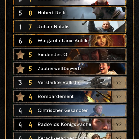
5
8
Hubert Rejk
1
7
Johan Natalis
6
6
Margarita Laux-Antille
5
Siedendes Öl
5
Zauberwettbewerb
3
5
x
2
Verstärkte Balliste
4
x
2
Bombardement
4
4
Cintrischer Gesandter
4
4
x
2
Radovids Königswache
4
4
x
2
Kerack-Marinesoldat