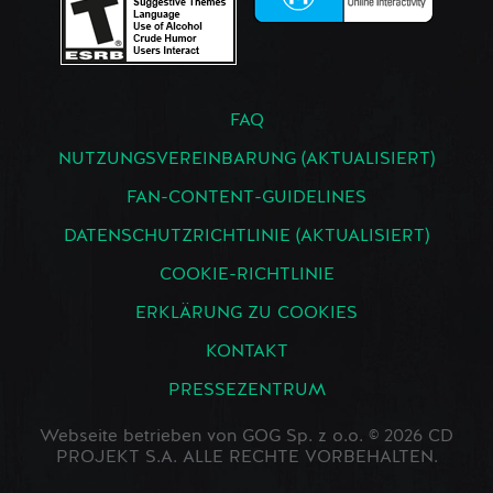
FAQ
NUTZUNGSVEREINBARUNG (AKTUALISIERT)
FAN-CONTENT-GUIDELINES
DATENSCHUTZRICHTLINIE (AKTUALISIERT)
COOKIE-RICHTLINIE
ERKLÄRUNG ZU COOKIES
KONTAKT
PRESSEZENTRUM
Webseite betrieben von GOG Sp. z o.o. © 2026 CD
PROJEKT S.A. ALLE RECHTE VORBEHALTEN.