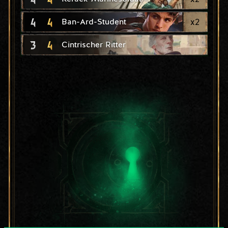
4
4
x
2
Ban-Ard-Student
3
4
Cintrischer Ritter