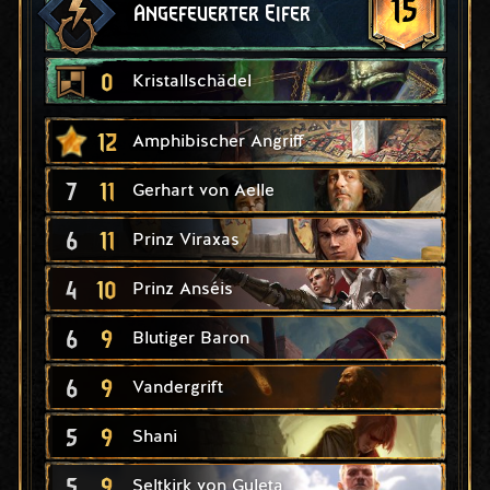
15
Angefeuerter Eifer
0
Kristallschädel
12
Amphibischer Angriff
7
11
Gerhart von Aelle
6
11
Prinz Viraxas
4
10
Prinz Anséis
6
9
Blutiger Baron
6
9
Vandergrift
5
9
Shani
5
9
Seltkirk von Guleta