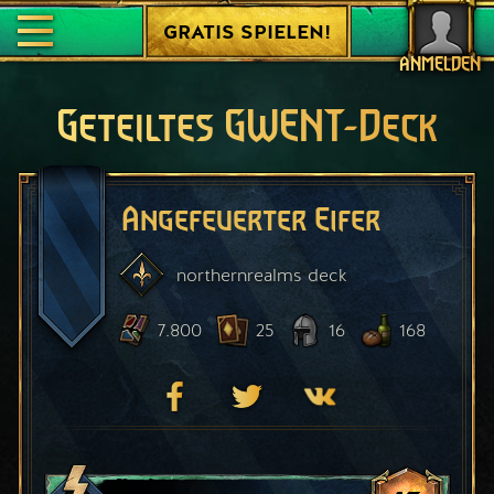
GRATIS SPIELEN!
ANMELDEN
Geteiltes GWENT-Deck
Angefeuerter Eifer
northernrealms
deck
7.800
25
16
168