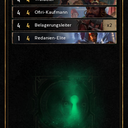
4
4
Ofiri-Kaufmann
4
4
x
2
Belagerungsleiter
1
4
Redanien-Elite