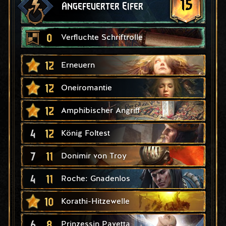
15
Angefeuerter Eifer
0
Verfluchte Schriftrolle
12
Erneuern
12
Oneiromantie
12
Amphibischer Angriff
4
12
König Foltest
7
11
Donimir von Troy
4
11
Roche: Gnadenlos
10
Korathi-Hitzewelle
6
8
Prinzessin Pavetta