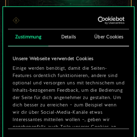
Bis jetzt ist dies nur
ein geteilter Satz
Zustimmung
Details
Über Cookies
Karten.
Unsere Webseite verwendet Cookies
Wo es doch so viel
Einige werden benötigt, damit die Seiten-
mehr sein kann!
Features ordentlich funktionieren, andere sind
optional und versorgen uns mit technischem und
Inhalts-bezogenem Feedback, um die Bedienung
der Seite für dich angenehmer zu gestalten. Um
Deck benennen und Leitfaden
dich besser zu erreichen – zum Beispiel wenn
erstellen
wir dir über Social-Media-Kanäle etwas
Interessantes mitteilen wollen –, geben wir
Deck bearbeiten
gegebenenfalls auch Teile unserer Cookies an
unsere Partner weiter. Jeder dieser optionalen
Einwilligungsauswahl