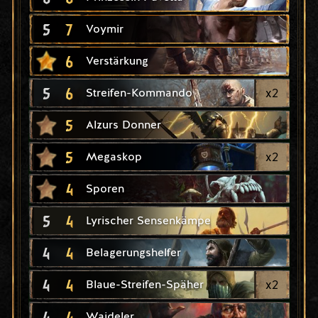
5
7
Voymir
6
Verstärkung
5
6
x
2
Streifen-Kommando
5
Alzurs Donner
5
x
2
Megaskop
4
Sporen
5
4
Lyrischer Sensenkämpe
4
4
Belagerungshelfer
4
4
x
2
Blaue-Streifen-Späher
4
4
Waideler