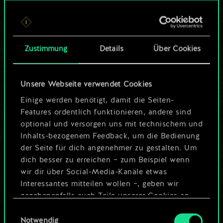
Bis jetzt ist dies nur
ein geteilter Satz
Zustimmung
Details
Über Cookies
Karten.
Wo es doch so viel
Unsere Webseite verwendet Cookies
mehr sein kann!
Einige werden benötigt, damit die Seiten-
Features ordentlich funktionieren, andere sind
optional und versorgen uns mit technischem und
Inhalts-bezogenem Feedback, um die Bedienung
Deck benennen und Leitfaden
der Seite für dich angenehmer zu gestalten. Um
erstellen
dich besser zu erreichen – zum Beispiel wenn
wir dir über Social-Media-Kanäle etwas
Interessantes mitteilen wollen –, geben wir
Deck bearbeiten
gegebenenfalls auch Teile unserer Cookies an
unsere Partner weiter. Jeder dieser optionalen
Einwilligungsauswahl
ODER
Cookies erfordert allerdings deine Zustimmung.
Notwendig