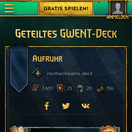
GRATIS SPIELEN!
ANMELDEN
Geteiltes GWENT-Deck
Aufruhr
northernrealms
deck
7.610
25
20
156