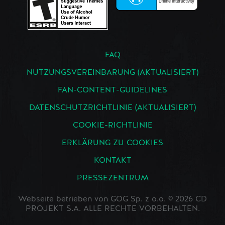
FAQ
NUTZUNGSVEREINBARUNG (AKTUALISIERT)
FAN-CONTENT-GUIDELINES
DATENSCHUTZRICHTLINIE (AKTUALISIERT)
COOKIE-RICHTLINIE
ERKLÄRUNG ZU COOKIES
KONTAKT
PRESSEZENTRUM
Webseite betrieben von GOG Sp. z o.o. © 2026 CD
PROJEKT S.A. ALLE RECHTE VORBEHALTEN.