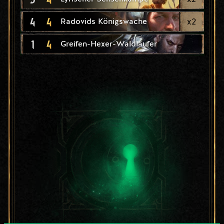
4
4
x
2
Radovids Königswache
1
4
Greifen-Hexer-Waldläufer