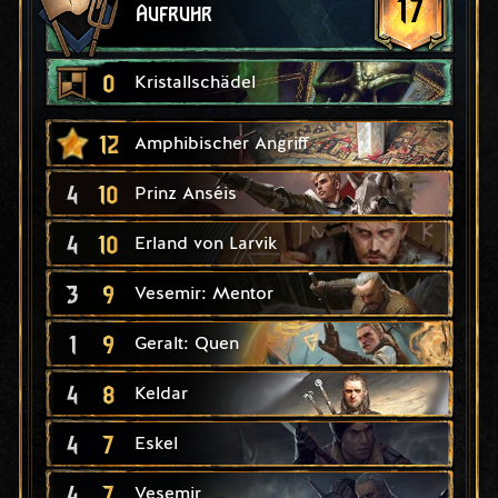
17
Aufruhr
0
Kristallschädel
12
Amphibischer Angriff
4
10
Prinz Anséis
4
10
Erland von Larvik
3
9
Vesemir: Mentor
1
9
Geralt: Quen
4
8
Keldar
4
7
Eskel
4
7
Vesemir