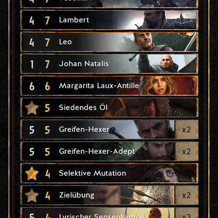
4
7
Lambert
4
7
Leo
1
7
Johan Natalis
6
6
Margarita Laux-Antille
5
Siedendes Öl
5
5
x
2
Greifen-Hexer
5
5
x
2
Greifen-Hexer-Adept
4
Selektive Mutation
4
x
2
Zielübung
5
4
x
2
Lyrischer Sensenkämpe