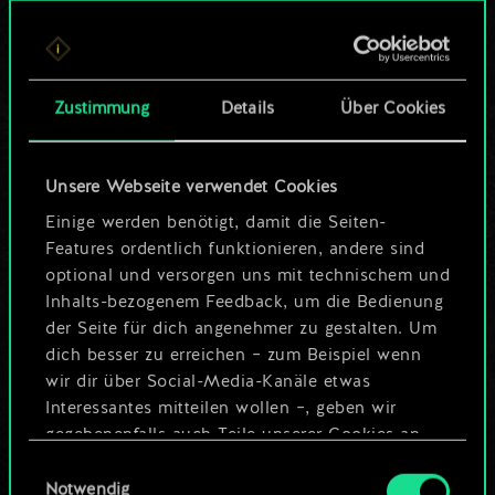
Bis jetzt ist dies nur
ein geteilter Satz
Zustimmung
Details
Über Cookies
Karten.
Wo es doch so viel
Unsere Webseite verwendet Cookies
mehr sein kann!
Einige werden benötigt, damit die Seiten-
Features ordentlich funktionieren, andere sind
optional und versorgen uns mit technischem und
Inhalts-bezogenem Feedback, um die Bedienung
Deck benennen und Leitfaden
der Seite für dich angenehmer zu gestalten. Um
erstellen
dich besser zu erreichen – zum Beispiel wenn
wir dir über Social-Media-Kanäle etwas
Interessantes mitteilen wollen –, geben wir
Deck bearbeiten
gegebenenfalls auch Teile unserer Cookies an
unsere Partner weiter. Jeder dieser optionalen
Einwilligungsauswahl
ODER
Cookies erfordert allerdings deine Zustimmung.
Notwendig