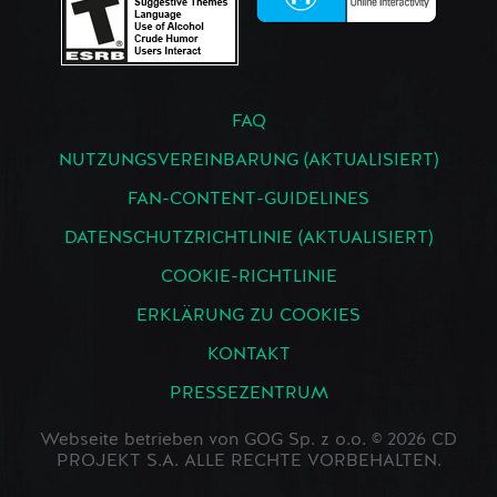
FAQ
NUTZUNGSVEREINBARUNG (AKTUALISIERT)
FAN-CONTENT-GUIDELINES
DATENSCHUTZRICHTLINIE (AKTUALISIERT)
COOKIE-RICHTLINIE
ERKLÄRUNG ZU COOKIES
KONTAKT
PRESSEZENTRUM
Webseite betrieben von GOG Sp. z o.o. © 2026 CD
PROJEKT S.A. ALLE RECHTE VORBEHALTEN.