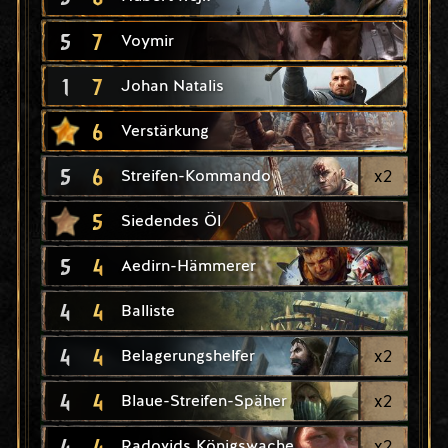
5
7
Voymir
1
7
Johan Natalis
6
Verstärkung
5
6
x
2
Streifen-Kommando
5
Siedendes Öl
5
4
Aedirn-Hämmerer
4
4
Balliste
4
4
x
2
Belagerungshelfer
4
4
x
2
Blaue-Streifen-Späher
4
4
x
2
Radovids Königswache