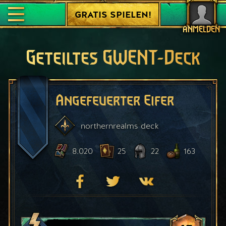
GRATIS SPIELEN!
ANMELDEN
Geteiltes GWENT-Deck
Angefeuerter Eifer
northernrealms
deck
8.020
25
22
163