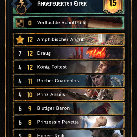
15
Angefeuerter Eifer
0
Verfluchte Schriftrolle
12
Amphibischer Angriff
7
12
Draug
4
12
König Foltest
4
11
Roche: Gnadenlos
4
10
Prinz Anséis
6
9
Blutiger Baron
6
8
Prinzessin Pavetta
5
8
Hubert Rejk