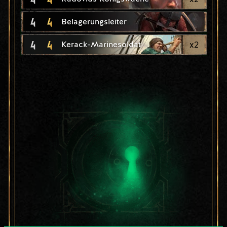
4
4
Belagerungsleiter
4
4
x
2
Kerack-Marinesoldat