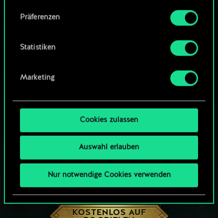
Community-Decks durchsuchen
Alle Details zu unserer Nutzung von Cookies
Präferenzen
findest du unten im Menü „Einstellungen“, wo
du, falls gewünscht, auch alle Einstellungen rund
um das Thema Cookies ändern kannst.
Statistiken
Marketing
Cookies zulassen
Auswahl erlauben
Nur notwendige Cookies verwenden
WIE WÄR’S MIT EINER RUNDE GWENT?
KOSTENLOS AUF