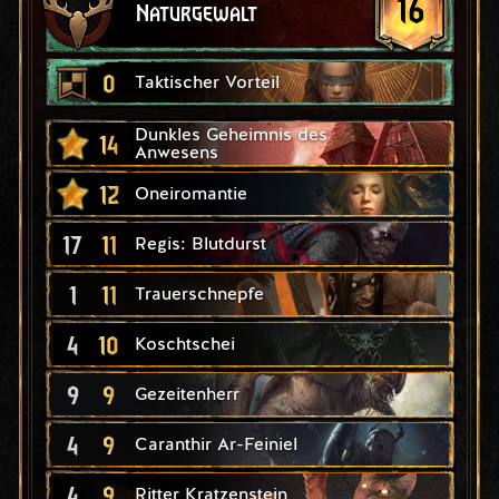
16
Naturgewalt
0
Taktischer Vorteil
Dunkles Geheimnis des
14
Anwesens
12
Oneiromantie
17
11
Regis: Blutdurst
1
11
Trauerschnepfe
4
10
Koschtschei
9
9
Gezeitenherr
4
9
Caranthir Ar-Feiniel
4
9
Ritter Kratzenstein