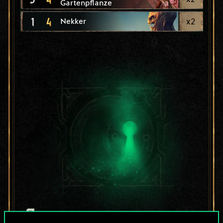
Gartenpflanze
1
4
x
2
Nekker
Bis jetzt ist dies nur