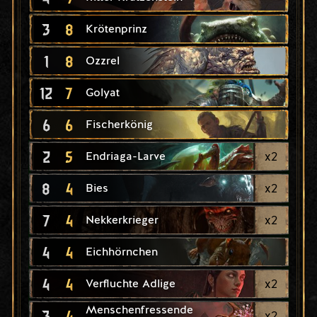
3
8
Krötenprinz
1
8
Ozzrel
12
7
Golyat
6
6
Fischerkönig
2
5
x
2
Endriaga-Larve
8
4
x
2
Bies
7
4
x
2
Nekkerkrieger
4
4
Eichhörnchen
4
4
x
2
Verfluchte Adlige
Menschenfressende
3
4
x
2