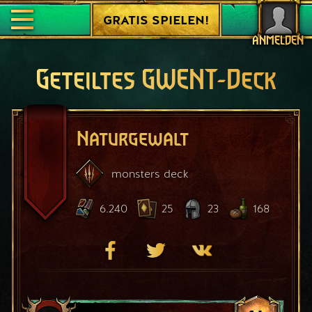
GRATIS SPIELEN!
ANMELDEN
Geteiltes GWENT-Deck
Naturgewalt
monsters
deck
6.240
25
23
168