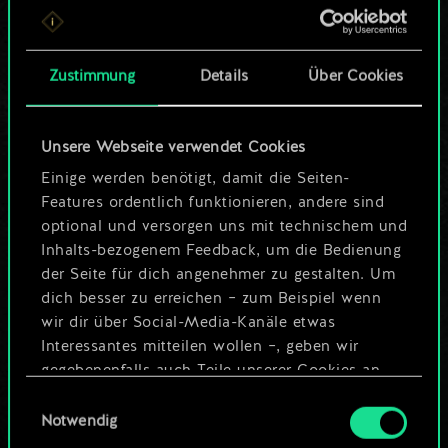
ein geteilter Satz
Karten.
Zustimmung
Details
Über Cookies
Wo es doch so viel
Unsere Webseite verwendet Cookies
mehr sein kann!
Einige werden benötigt, damit die Seiten-
Features ordentlich funktionieren, andere sind
optional und versorgen uns mit technischem und
Deck benennen und Leitfaden
Inhalts-bezogenem Feedback, um die Bedienung
erstellen
der Seite für dich angenehmer zu gestalten. Um
dich besser zu erreichen – zum Beispiel wenn
wir dir über Social-Media-Kanäle etwas
Deck bearbeiten
Interessantes mitteilen wollen –, geben wir
gegebenenfalls auch Teile unserer Cookies an
ODER
unsere Partner weiter. Jeder dieser optionalen
Einwilligungsauswahl
Cookies erfordert allerdings deine Zustimmung.
Notwendig