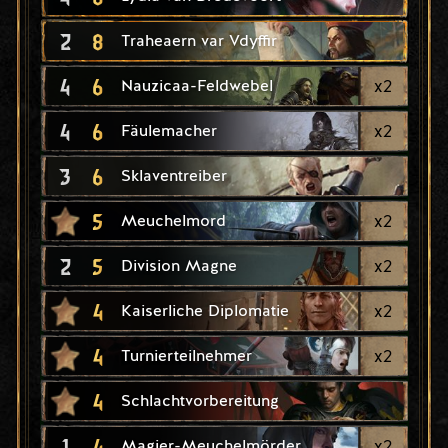
2
8
Traheaern var Vdyffir
4
6
x
2
Nauzicaa-Feldwebel
4
6
x
2
Fäulemacher
3
6
Sklaventreiber
5
x
2
Meuchelmord
2
5
x
2
Division Magne
4
x
2
Kaiserliche Diplomatie
4
x
2
Turnierteilnehmer
4
Schlachtvorbereitung
1
4
x
2
Magier-Meuchelmörder