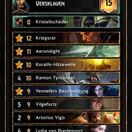
15
Versklaven
0
Kristallschädel
12
Kriegsrat
11
Aerondight
10
Korathi-Hitzewelle
4
10
Ramon Tyrconnel
9
Yennefers Beschwörung
5
9
Vilgefortz
2
9
Artorius Vigo
4
8
Lydia van Bredevoort