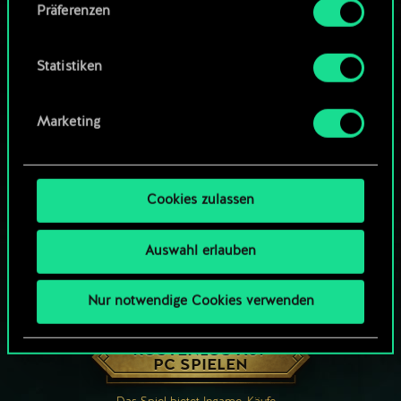
Präferenzen
findest du unten im Menü „Einstellungen“, wo
du, falls gewünscht, auch alle Einstellungen rund
um das Thema Cookies ändern kannst.
Statistiken
Marketing
Cookies zulassen
Auswahl erlauben
Nur notwendige Cookies verwenden
WIE WÄR’S MIT EINER RUNDE GWENT?
KOSTENLOS AUF
PC SPIELEN