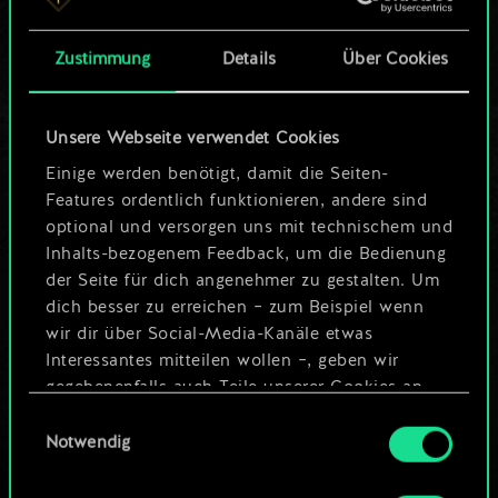
Karten.
Zustimmung
Details
Über Cookies
Wo es doch so viel
mehr sein kann!
Unsere Webseite verwendet Cookies
Einige werden benötigt, damit die Seiten-
Features ordentlich funktionieren, andere sind
Deck benennen und Leitfaden
optional und versorgen uns mit technischem und
erstellen
Inhalts-bezogenem Feedback, um die Bedienung
der Seite für dich angenehmer zu gestalten. Um
dich besser zu erreichen – zum Beispiel wenn
Deck bearbeiten
wir dir über Social-Media-Kanäle etwas
Interessantes mitteilen wollen –, geben wir
ODER
gegebenenfalls auch Teile unserer Cookies an
unsere Partner weiter. Jeder dieser optionalen
Einwilligungsauswahl
Cookies erfordert allerdings deine Zustimmung.
Notwendig
Community-Decks durchsuchen
Alle Details zu unserer Nutzung von Cookies