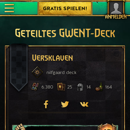
GRATIS SPIELEN!
ANMELDEN
Geteiltes GWENT-Deck
Versklaven
nilfgaard
deck
6.380
25
14
164