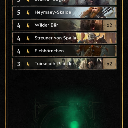
5
4
Heymaey-Skalde
4
4
x
2
Wilder Bär
4
4
Streuner von Spalla
4
4
Eichhörnchen
3
4
x
2
Tuirseach-Plänkler