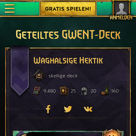
GRATIS SPIELEN!
ANMELDEN
Geteiltes GWENT-Deck
Waghalsige Hektik
skellige
deck
9.480
25
20
160