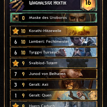
16
Waghalsige Hektik
0
Maske des Uroboros
10
Korathi-Hitzewelle
6
10
Lambert: Fechtmeister
6
10
Tyrggvi Tuirseach
9
Svalblod-Totem
7
9
Junod von Belhaven
3
9
Geralt: Axii
1
9
Geralt: Quen
8
Haern Caduch