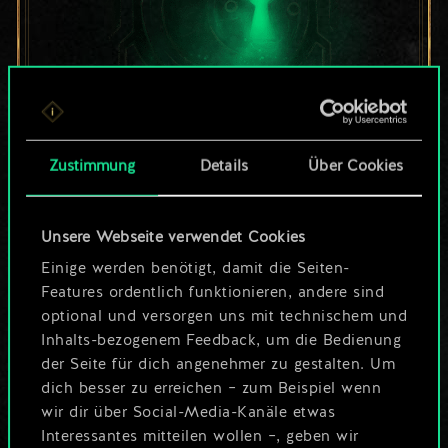
Bis jetzt ist dies nur
Zustimmung
Details
Über Cookies
ein geteilter Satz
Unsere Webseite verwendet Cookies
Karten.
Einige werden benötigt, damit die Seiten-
Wo es doch so viel
Features ordentlich funktionieren, andere sind
optional und versorgen uns mit technischem und
mehr sein kann!
Inhalts-bezogenem Feedback, um die Bedienung
der Seite für dich angenehmer zu gestalten. Um
dich besser zu erreichen – zum Beispiel wenn
wir dir über Social-Media-Kanäle etwas
Deck benennen und Leitfaden
Interessantes mitteilen wollen –, geben wir
erstellen