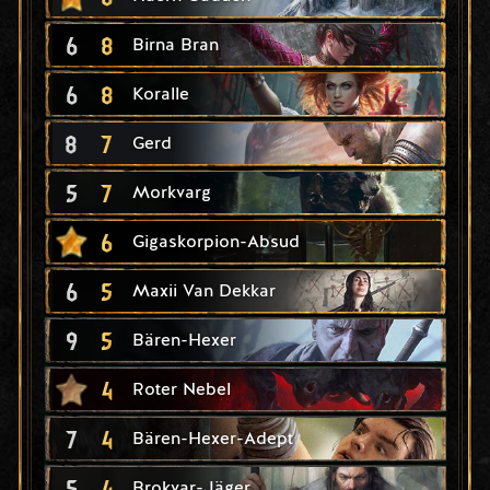
6
8
Birna Bran
6
8
Koralle
8
7
Gerd
5
7
Morkvarg
6
Gigaskorpion-Absud
6
5
Maxii Van Dekkar
9
5
Bären-Hexer
4
Roter Nebel
7
4
Bären-Hexer-Adept
5
4
Brokvar-Jäger