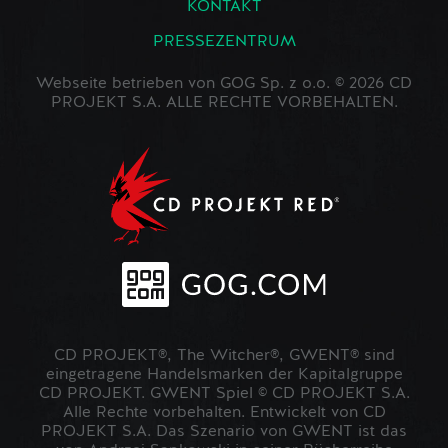
KONTAKT
PRESSEZENTRUM
Webseite betrieben von GOG Sp. z o.o. © 2026 CD
PROJEKT S.A. ALLE RECHTE VORBEHALTEN.
CD PROJEKT®, The Witcher®, GWENT® sind
eingetragene Handelsmarken der Kapitalgruppe
CD PROJEKT. GWENT Spiel © CD PROJEKT S.A.
Alle Rechte vorbehalten. Entwickelt von CD
PROJEKT S.A. Das Szenario von GWENT ist das