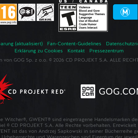
rung (aktualisiert)
Fan-Content-Guidelines
Datenschutzrich
Erklärung zu Cookies
Kontakt
Pressezentrum
en von GOG Sp. z o.o. © 2026 CD PROJEKT S.A. ALLE RE
 Witcher®, GWENT® sind eingetragene Handelsmarken der
 © CD PROJEKT S.A. Alle Rechte vorbehalten. Entwickel
NT ist das von Andrzej Sapkowski in seiner Bücherreihe g
 Urheberrechte und Warenzeichen sind Eigentum der jeweil