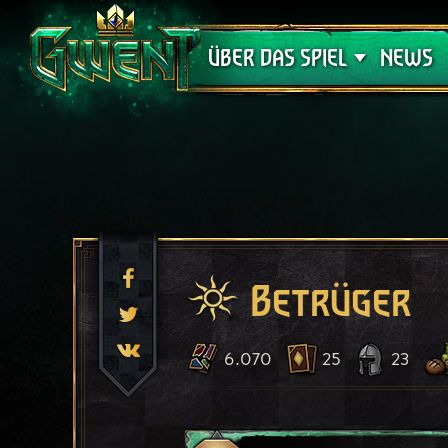
Support
ÜBER DAS SPIEL
NEWS
Betrüger
6.070
25
23