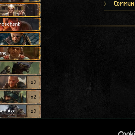
Communi
ndschenk
nne
x
2
x
2
schütze
x
2
ogin