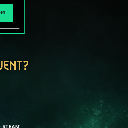
sen
WENT?