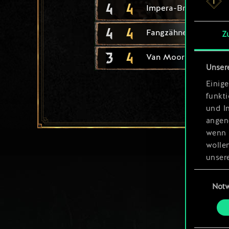
4
4
Impera-Brigade
4
4
Fangzähne des Kaiser
Z
3
4
Van Moorlehem-Jäge
Unser
Einige
funkt
und I
angen
wenn 
wolle
unsere
aller
Einwillig
Not
Alle 
„Einst
um da