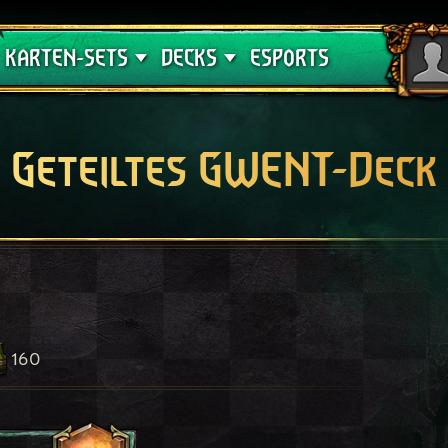
Crimson Curse
Deck-Leitfäden
KARTEN-SETS
DECKS
ESPORTS
Geteiltes GWENT-Deck
160