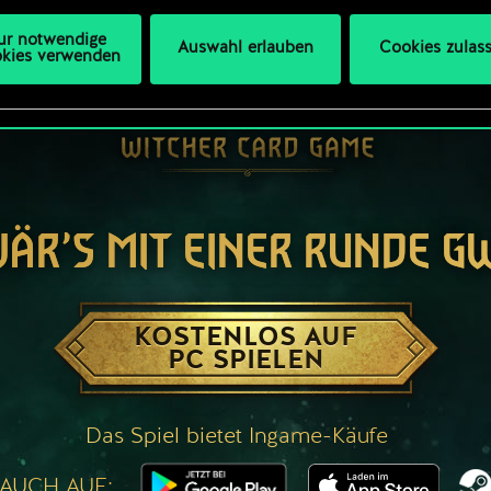
ur notwendige
Auswahl erlauben
Cookies zulas
kies verwenden
WÄR’S MIT EINER RUNDE G
KOSTENLOS AUF
PC SPIELEN
Das Spiel bietet Ingame-Käufe
 AUCH AUF: