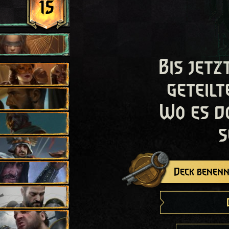
15
Bis jetz
geteilt
Wo es d
s
Deck benenn