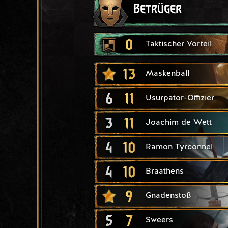
Betrüger
0
Taktischer Vorteil
13
Maskenball
6
11
Usurpator-Offizier
3
11
Joachim de Wett
4
10
Ramon Tyrconnel
4
10
Braathens
9
Gnadenstoß
5
7
Sweers