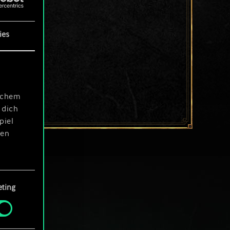
ies
ischem
 dich
piel
len
ting
 Menü
und