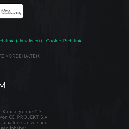
tlinie (aktualisiert)
Cookie-Richtlinie
CHTE VORBEHALTEN.
 Kapitalgruppe CD
t von CD PROJEKT S.A.
eschaffene Universum.
igen Inhaber.