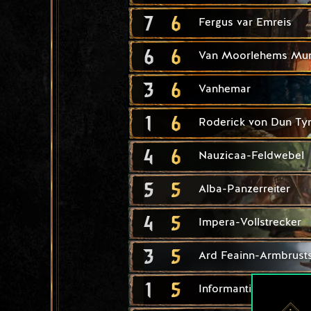
7
6
Fergus var Emreis
6
6
Van Moorlehems Mu
3
6
Vanhemar
1
6
Roderick von Dun Ty
4
6
Nauzicaa-Feldwebel
5
5
Alba-Panzerreiter
4
5
Impera-Vollstrecker
3
5
Ard Feainn-Armbrust
1
5
Informantin der Herz