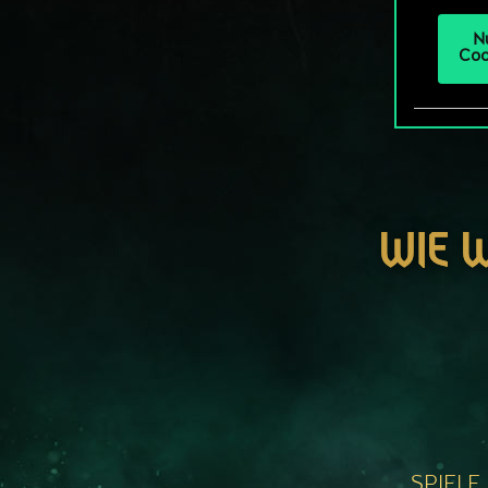
N
Coo
WIE 
SPIELE