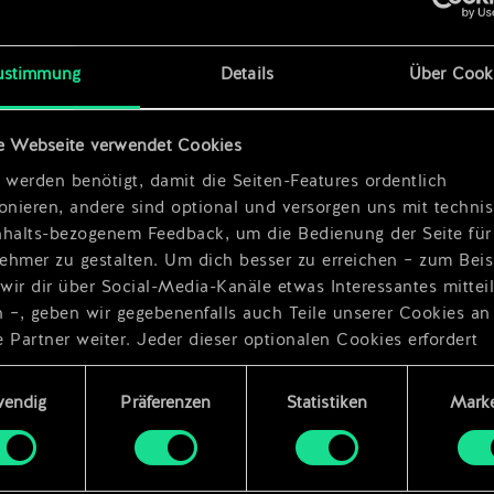
x
2
reichs
x
2
ustimmung
Details
Über Cook
r
x
2
e Webseite verwendet Cookies
 werden benötigt, damit die Seiten-Features ordentlich
ionieren, andere sind optional und versorgen uns mit techn
nhalts-bezogenem Feedback, um die Bedienung der Seite für
ehmer zu gestalten. Um dich besser zu erreichen – zum Beis
wir dir über Social-Media-Kanäle etwas Interessantes mittei
n –, geben wir gegebenenfalls auch Teile unserer Cookies an
 Partner weiter. Jeder dieser optionalen Cookies erfordert
dings deine Zustimmung.
ungsauswahl
wendig
Präferenzen
Statistiken
Marke
Details zu unserer Nutzung von Cookies findest du unten im
ellungen“, wo du, falls gewünscht, auch alle Einstellungen r
s Thema Cookies ändern kannst.