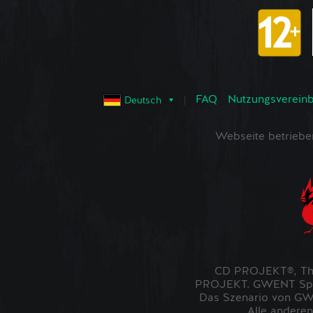
FAQ
Nutzungsvereinba
Deutsch
Webseite betrieb
CD PROJEKT®, The
PROJEKT. GWENT Spiel
Das Szenario von GWE
Alle anderen