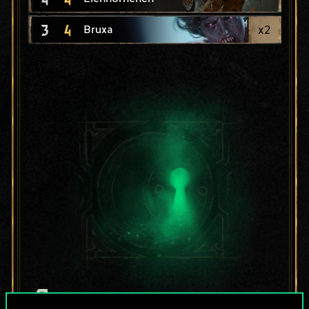
3
4
x
2
Bruxa
Bis jetzt ist dies nur