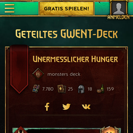
GRATIS SPIELEN!
ANMELDEN
Geteiltes GWENT-Deck
Unermesslicher Hunger
monsters
deck
7.780
25
18
159