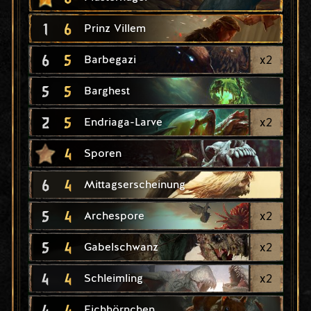
1
6
Prinz Villem
6
5
x
2
Barbegazi
5
5
Barghest
2
5
x
2
Endriaga-Larve
4
Sporen
6
4
Mittagserscheinung
5
4
x
2
Archespore
5
4
x
2
Gabelschwanz
4
4
x
2
Schleimling
4
4
Eichhörnchen