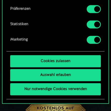
Community-Decks durchsuchen
Alle Details zu unserer Nutzung von Cookies
Präferenzen
findest du unten im Menü „Einstellungen“, wo
du, falls gewünscht, auch alle Einstellungen rund
um das Thema Cookies ändern kannst.
Statistiken
Marketing
Cookies zulassen
Auswahl erlauben
Nur notwendige Cookies verwenden
WIE WÄR’S MIT EINER RUNDE GWENT?
KOSTENLOS AUF