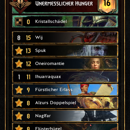
16
Unermesslicher Hunger
0
Kristallschädel
8
15
Wij
13
Spuk
12
Oneiromantie
1
11
Ihuarraquax
9
Fürstlicher Erlass
8
Alzurs Doppelspiel
8
Naglfar
8
Flüsterhügel