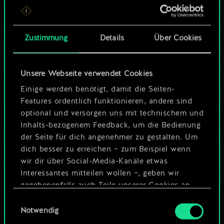
ein geteilter Satz
Karten.
Zustimmung
Details
Über Cookies
Wo es doch so viel
Unsere Webseite verwendet Cookies
mehr sein kann!
Einige werden benötigt, damit die Seiten-
Features ordentlich funktionieren, andere sind
optional und versorgen uns mit technischem und
Deck benennen und Leitfaden
Inhalts-bezogenem Feedback, um die Bedienung
erstellen
der Seite für dich angenehmer zu gestalten. Um
dich besser zu erreichen – zum Beispiel wenn
wir dir über Social-Media-Kanäle etwas
Deck bearbeiten
Interessantes mitteilen wollen –, geben wir
gegebenenfalls auch Teile unserer Cookies an
ODER
unsere Partner weiter. Jeder dieser optionalen
Einwilligungsauswahl
Cookies erfordert allerdings deine Zustimmung.
Notwendig