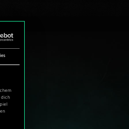
ies
ischem
 dich
piel
len