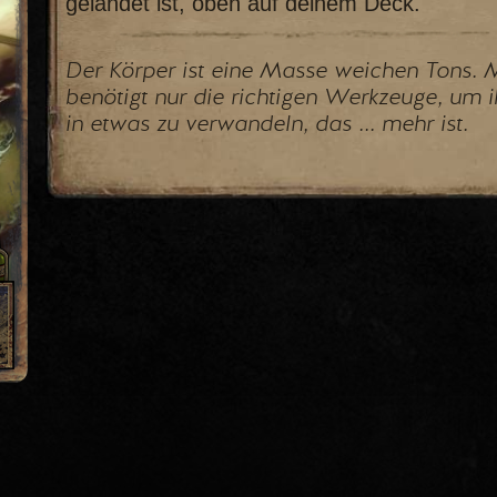
gelandet ist, oben auf deinem Deck.
Der Körper ist eine Masse weichen Tons.
benötigt nur die richtigen Werkzeuge, um i
in etwas zu verwandeln, das ... mehr ist.