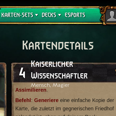
Crimson Curse
Deck-Leitfäden
KARTEN-SETS
DECKS
ESPORTS
Kartendetails
Kaiserlicher
4
Wissenschaftler
Mensch, Magier
Assimilieren
.
Befehl
:
Generiere
eine einfache Kopie der
Karte, die zuletzt im gegnerischen Friedhof