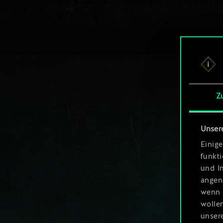
Z
Unser
Einige
funkt
und I
angen
wenn 
wolle
unsere