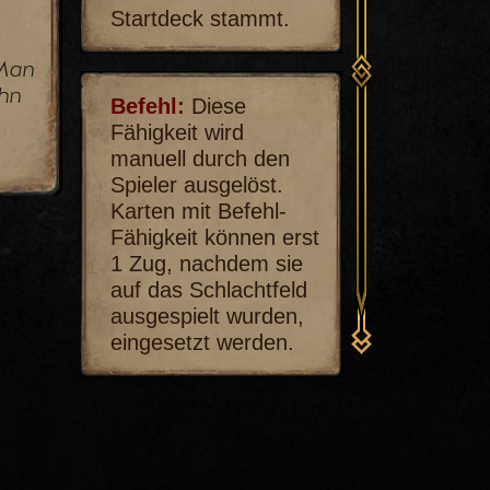
Startdeck stammt.
 Man
hn
Befehl:
Diese
Fähigkeit wird
manuell durch den
Spieler ausgelöst.
Karten mit Befehl-
Fähigkeit können erst
1 Zug, nachdem sie
auf das Schlachtfeld
ausgespielt wurden,
eingesetzt werden.
Generieren:
Füge
dem Spiel eine Karte
hinzu.