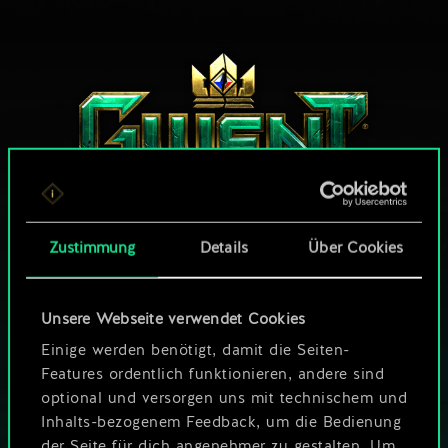
Zustimmung
Details
Über Cookies
WIE WÄR’S MIT EINER RUNDE GWENT?
Unsere Webseite verwendet Cookies
KOSTENLOS AUF
PC SPIELEN
Einige werden benötigt, damit die Seiten-
Features ordentlich funktionieren, andere sind
Das Spiel bietet Ingame-Käufe
optional und versorgen uns mit technischem und
Inhalts-bezogenem Feedback, um die Bedienung
SPIELE AUCH AUF:
der Seite für dich angenehmer zu gestalten. Um