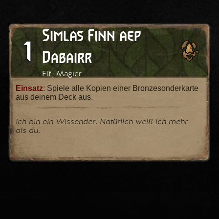
Simlas Finn aep
1
Dabairr
Elf, Magier
Einsatz
: Spiele alle Kopien einer Bronzesonderkarte
aus deinem Deck aus.
Ich bin ein Wissender. Natürlich weiß ich mehr
als du.