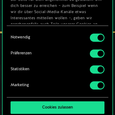
dich besser zu erreichen – zum Beispiel wenn
wir dir über Social-Media-Kanäle etwas
Interessantes mitteilen wollen –, geben wir
gegebenenfalls auch Teile unserer Cookies an
unsere Partner weiter. Jeder dieser optionalen
Einwilligungsauswahl
Cookies erfordert allerdings deine Zustimmung.
Notwendig
Alle Details zu unserer Nutzung von Cookies
Präferenzen
DRANBLEIBEN
findest du unten im Menü „Einstellungen“, wo
du, falls gewünscht, auch alle Einstellungen rund
um das Thema Cookies ändern kannst.
Statistiken
Marketing
Cookies zulassen