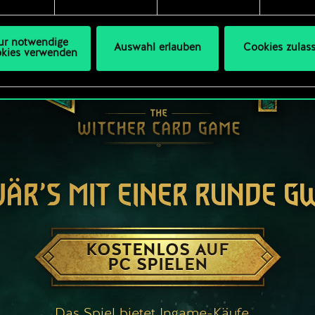
s Thema Cookies ändern kannst.
ur notwendige
Auswahl erlauben
Cookies zulas
kies verwenden
WÄR’S MIT EINER RUNDE G
KOSTENLOS AUF
PC SPIELEN
Das Spiel bietet Ingame-Käufe