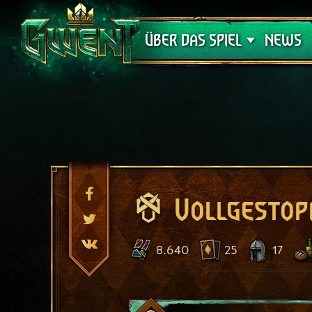
Support
ÜBER DAS SPIEL
NEWS
Vollgestop
8.640
25
17