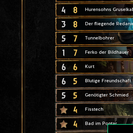
4
8
Hurensohns Gruselkab
3
8
Der fliegende Redani
5
7
Tunnelbohrer
1
7
Ferko der Bildhauer
6
6
Kurt
6
5
Blutige Freundschaft
5
5
Genötigter Schmied
4
Fisstech
4
Bad im Pontar