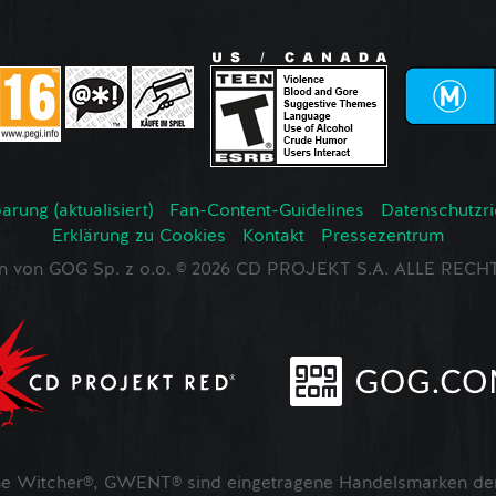
rung (aktualisiert)
Fan-Content-Guidelines
Datenschutzrich
Erklärung zu Cookies
Kontakt
Pressezentrum
en von GOG Sp. z o.o. © 2026 CD PROJEKT S.A. ALLE RE
 Witcher®, GWENT® sind eingetragene Handelsmarken der