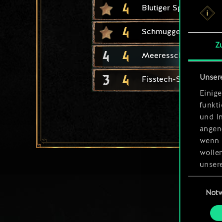
4
Blutiger Spaß
4
Schmuggel
Z
4
4
Meeresschakal
3
4
Unser
Fisstech-Schmuggler
Einige
funkt
und I
angen
wenn 
wolle
unsere
aller
Einwillig
Not
Alle 
„Einst