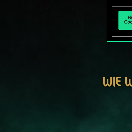
um da
N
Coo
WIE 