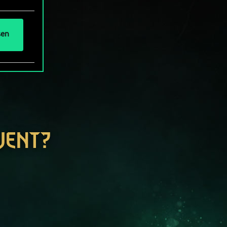
sen
WENT?