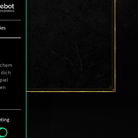
ies
ischem
 dich
piel
len
ting
 Menü
und