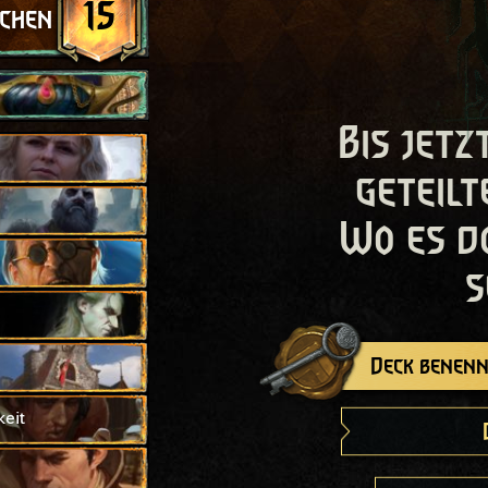
15
schen
Bis jetz
geteilt
Wo es d
s
Deck benenn
eit