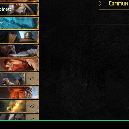
Communi
inett
er
x
2
x
2
x
2