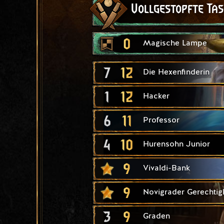
Vollgestopfte Ta
0
Magische Lampe
7
12
Die Hexenfinderin
1
12
Hacker
6
11
Professor
4
10
Hurensohn Junior
9
Vivaldi-Bank
9
Novigrader Gerechtigk
3
9
Graden