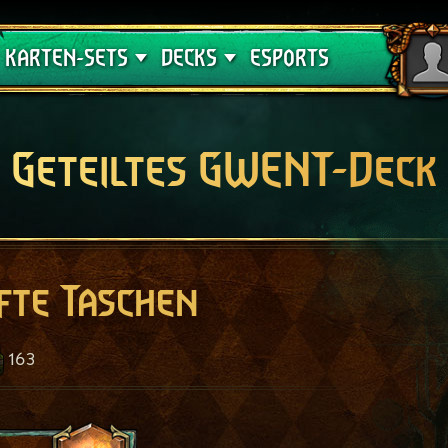
Crimson Curse
Deck-Leitfäden
KARTEN-SETS
DECKS
ESPORTS
Geteiltes GWENT-Deck
fte Taschen
163