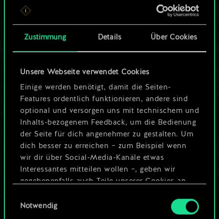
ein geteilter Satz
Karten.
Zustimmung
Details
Über Cookies
Wo es doch so viel
Unsere Webseite verwendet Cookies
mehr sein kann!
Einige werden benötigt, damit die Seiten-
Features ordentlich funktionieren, andere sind
optional und versorgen uns mit technischem und
Deck benennen und Leitfaden
Inhalts-bezogenem Feedback, um die Bedienung
erstellen
der Seite für dich angenehmer zu gestalten. Um
dich besser zu erreichen – zum Beispiel wenn
wir dir über Social-Media-Kanäle etwas
Deck bearbeiten
Interessantes mitteilen wollen –, geben wir
gegebenenfalls auch Teile unserer Cookies an
ODER
unsere Partner weiter. Jeder dieser optionalen
Einwilligungsauswahl
Cookies erfordert allerdings deine Zustimmung.
Notwendig