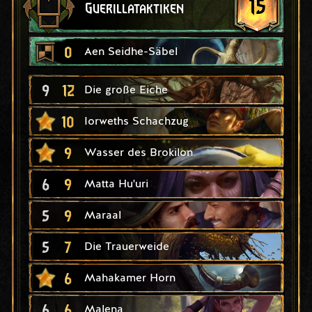
15
Guerillataktiken
0
Aen Seidhe-Säbel
9
12
Die große Eiche
10
Iorweths Schachzug
9
Wasser des Brokilon
6
9
Matta Hu'uri
5
9
Maraal
5
7
Die Trauerweide
6
Mahakamer Horn
6
6
Malena