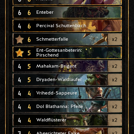
6
6
Enteber
4
6
Percival Schuttenbach
6
x
2
Schmetterfalle
Ent-Gottesanbeterin:
5
Pirschend
4
5
x
2
Mahakam-Brigant
4
5
x
2
Dryaden-Waldläufer
4
4
Vrihedd-Sappeure
4
4
x
2
Dol Blathanna: Pfeile
4
4
x
2
Waldflüsterer
3
4
x
2
Abgerichteter Falke