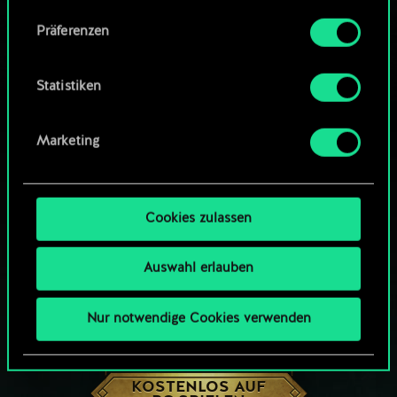
Community-Decks durchsuchen
Alle Details zu unserer Nutzung von Cookies
Präferenzen
findest du unten im Menü „Einstellungen“, wo
du, falls gewünscht, auch alle Einstellungen rund
um das Thema Cookies ändern kannst.
Statistiken
Marketing
Cookies zulassen
Auswahl erlauben
Nur notwendige Cookies verwenden
WIE WÄR’S MIT EINER RUNDE GWENT?
KOSTENLOS AUF