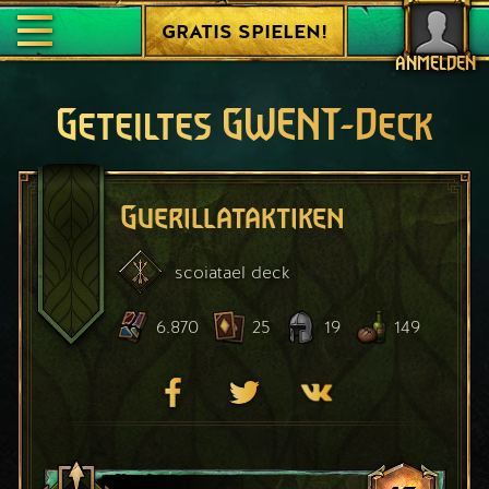
GRATIS SPIELEN!
ANMELDEN
Geteiltes GWENT-Deck
Guerillataktiken
scoiatael
deck
6.870
25
19
149