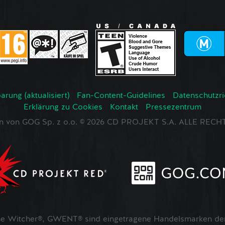
rung (aktualisiert)
Fan-Content-Guidelines
Datenschutzrich
Erklärung zu Cookies
Kontakt
Pressezentrum
en von GOG Sp. z o.o. © 2026 CD PROJEKT S.A. ALLE RE
 Witcher®, GWENT® sind eingetragene Handelsmarken der