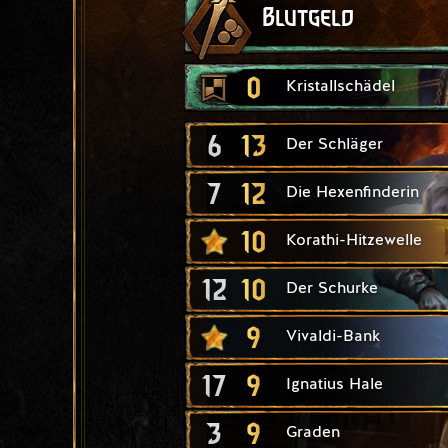
Blutgeld
0
Kristallschädel
6
13
Der Schläger
7
12
Die Hexenfinderin
10
Korathi-Hitzewelle
12
10
Der Schurke
9
Vivaldi-Bank
17
9
Ignatius Hale
3
9
Graden