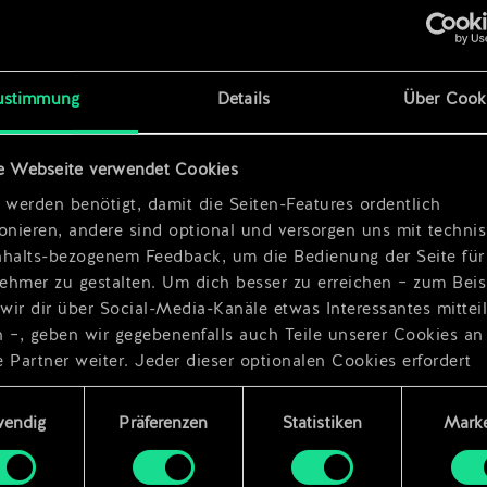
x
2
ustimmung
Details
Über Cook
periment
e Webseite verwendet Cookies
 werden benötigt, damit die Seiten-Features ordentlich
ionieren, andere sind optional und versorgen uns mit techn
nhalts-bezogenem Feedback, um die Bedienung der Seite für
ehmer zu gestalten. Um dich besser zu erreichen – zum Beis
wir dir über Social-Media-Kanäle etwas Interessantes mittei
n –, geben wir gegebenenfalls auch Teile unserer Cookies an
 Partner weiter. Jeder dieser optionalen Cookies erfordert
dings deine Zustimmung.
ungsauswahl
wendig
Präferenzen
Statistiken
Marke
Details zu unserer Nutzung von Cookies findest du unten im
ellungen“, wo du, falls gewünscht, auch alle Einstellungen r