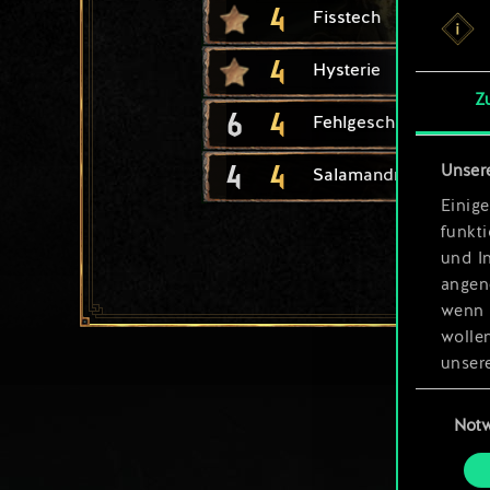
4
Fisstech
4
Hysterie
Z
6
4
Fehlgeschlagenes Ex
4
4
Unser
Salamandralakaiin
Einige
funkt
und I
angen
wenn 
wolle
unsere
aller
Einwillig
Not
Alle 
„Einst