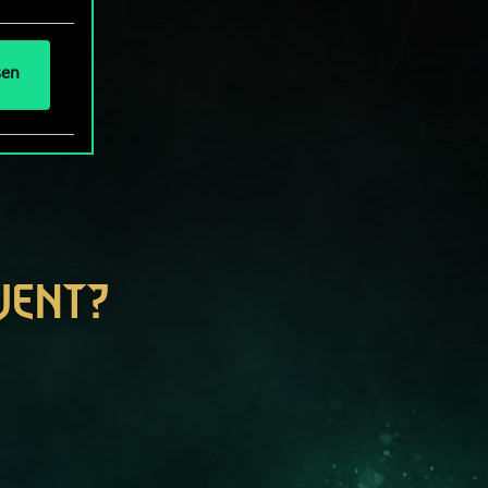
sen
WENT?