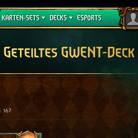
Crimson Curse
Deck-Leitfäden
KARTEN-SETS
DECKS
ESPORTS
Geteiltes GWENT-Deck
167