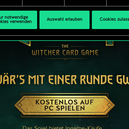
s Thema Cookies ändern kannst.
ur notwendige
Auswahl erlauben
Cookies zulas
kies verwenden
WÄR’S MIT EINER RUNDE G
KOSTENLOS AUF
PC SPIELEN
Das Spiel bietet Ingame-Käufe