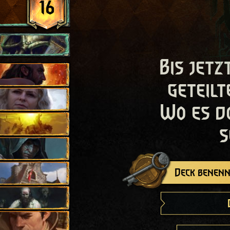
16
Bis jetz
geteilt
Wo es d
s
Deck benenn