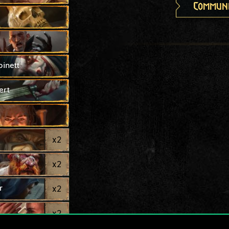
Communi
inett
ert
x
2
x
2
r
x
2
x
2