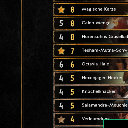
8
Magische Kerze
5
8
Caleb Menge
4
8
Hurensohns Gruselkab
7
Tesham-Mutna-Schw
6
6
Octavia Hale
4
5
Hexenjäger-Henker
4
5
Knöchelknacker
4
5
Salamandra-Meuchle
4
Verleumdung