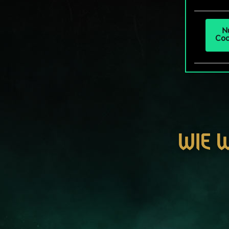
um da
N
Coo
WIE 