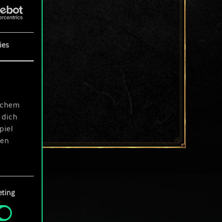
ies
ischem
 dich
piel
len
ting
 Menü
und